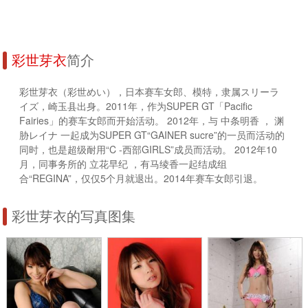
彩世芽衣
简介
彩世芽衣（彩世めい），日本赛车女郎、模特，隶属スリーラ
イズ，崎玉县出身。2011年，作为SUPER GT「Pacific
Fairies」的赛车女郎而开始活动。 2012年，与 中条明香 ， 渊
胁レイナ 一起成为SUPER GT“GAINER sucre”的一员而活动的
同时，也是超级耐用“C -西部GIRLS”成员而活动。 2012年10
月，同事务所的 立花早纪 ，有马绫香一起结成组
合“REGINA”，仅仅5个月就退出。2014年赛车女郎引退。
彩世芽衣的写真图集