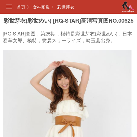
首页
〉
女神图集
〉
彩世芽衣
彩世芽衣(彩世めい) [RQ-STAR]高清写真图NO.00625
[RQ-S AR]套图，第25期，模特是彩世芽衣(彩世めい)，日本
赛车女郎、模特，隶属スリーライズ，崎玉县出身。