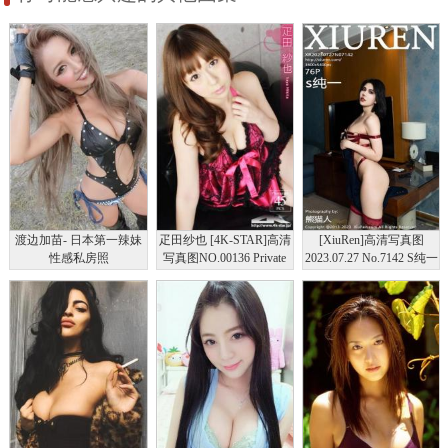
渡边加苗- 日本第一辣妹
疋田纱也 [4K-STAR]高清
[XiuRen]高清写真图
性感私房照
写真图NO.00136 Private
2023.07.27 No.7142 S纯一
Dress
混血美模