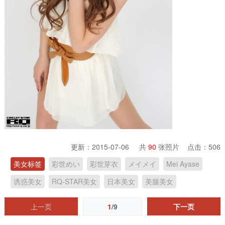
更新：2015-07-06 共
90
张照片 点击：
506
美女标签
彩世めい
彩世芽衣
メイメイ
Mei Ayase
诱惑美女
RQ-STAR美女
日本美女
美腿美女
上一页
1
/9
下一页