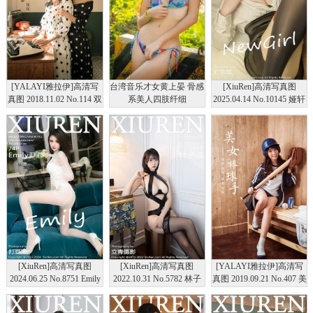
[YALAYI雅拉伊]高清写
台湾音乐才女黄上晏 骨感
[XiuRen]高清写真图
真图 2018.11.02 No.114 双
系美人四肢纤细
2025.04.14 No.10145 娅轩
面伊人 琳琳琛琛
ELVA 黑色情趣
[XiuRen]高清写真图
[XiuRen]高清写真图
[YALAYI雅拉伊]高清写
2024.06.25 No.8751 Emily
2022.10.31 No.5782 林子
真图 2019.09.21 No.407 美
尹菲 白丝美腿
遥 黑丝美腿
女棒球手 阿橙