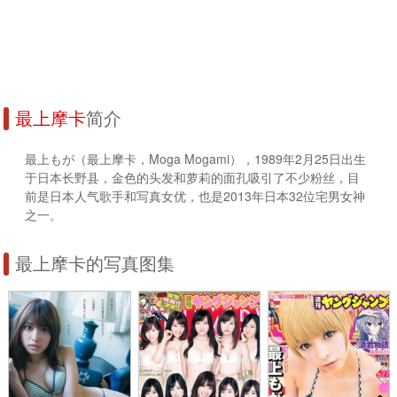
最上摩卡
简介
最上もが（最上摩卡，Moga Mogami），1989年2月25日出生
于日本长野县，金色的头发和萝莉的面孔吸引了不少粉丝，目
前是日本人气歌手和写真女优，也是2013年日本32位宅男女神
之一。
最上摩卡的写真图集