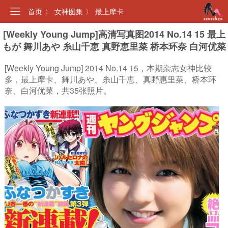
首页
〉
女神图集
〉
最上摩卡
[Weekly Young Jump]高清写真图2014 No.14 15 最上
もが 舞川あや 糸山千恵 真野恵里菜 桥本环奈 白河优菜
[Weekly Young Jump] 2014 No.14 15，本期杂志女神比较
多，最上摩卡、舞川あや、糸山千恵、真野惠里菜、桥本环
奈、白河优菜，共35张照片。