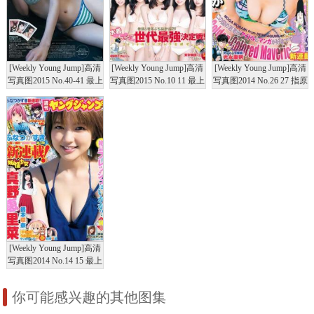
[Weekly Young Jump]高清
[Weekly Young Jump]高清
[Weekly Young Jump]高清
写真图2015 No.40-41 最上
写真图2015 No.10 11 最上
写真图2014 No.26 27 指原
もが 松本愛 武田玲奈 藤
もが 藤泽季美歌 佐藤美
莉乃 最上もが 葵わかな
原令子
希
[Weekly Young Jump]高清
写真图2014 No.14 15 最上
もが 舞川あや 糸山千恵
真野恵里菜 桥本环奈 白
你可能感兴趣的其他图集
河优菜