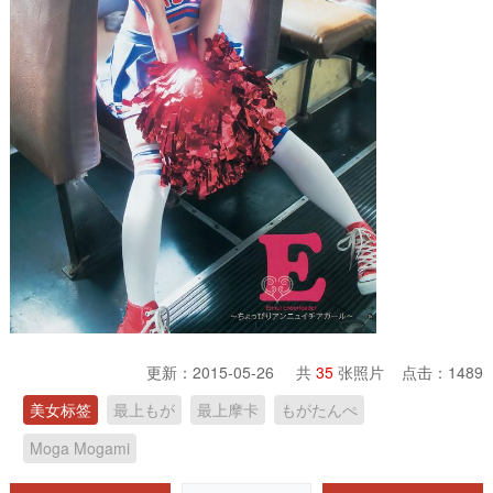
更新：2015-05-26 共
35
张照片 点击：
1489
美女标签
最上もが
最上摩卡
もがたんぺ
Moga Mogami