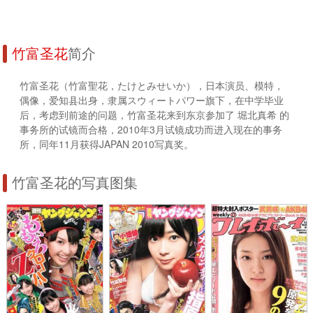
竹富圣花
简介
竹富圣花（竹富聖花，たけとみせいか），日本演员、模特，
偶像，爱知县出身，隶属スウィートパワー旗下，在中学毕业
后，考虑到前途的问题，竹富圣花来到东京参加了 堀北真希 的
事务所的试镜而合格，2010年3月试镜成功而进入现在的事务
所，同年11月获得JAPAN 2010写真奖。
竹富圣花的写真图集