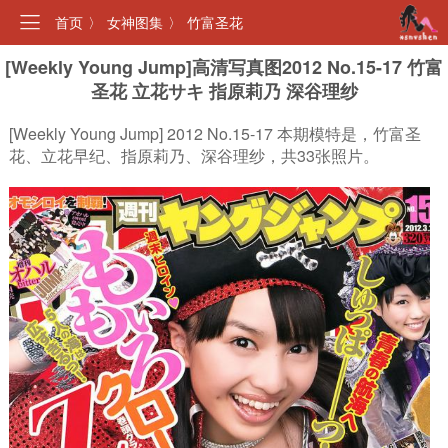
首页
〉
女神图集
〉
竹富圣花
[Weekly Young Jump]高清写真图2012 No.15-17 竹富
圣花 立花サキ 指原莉乃 深谷理纱
[Weekly Young Jump] 2012 No.15-17 本期模特是，竹富圣
花、立花早纪、指原莉乃、深谷理纱，共33张照片。