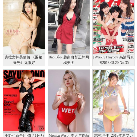
克拉女神吴倩倩 《围裙·
Bảo Bảo- 越南白皙正妹网
[Weekly Playboy]高清写真
春光》无限好
模美图
图2013.08.20 No.35
AKB48 铃木爱理 高松リ
ナ
小野小百合(小野さゆり)
Monica Wasp- 本人与作品
志村理佳- 2018年週プレ