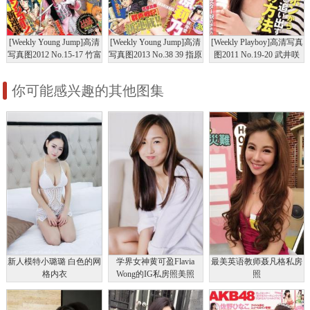
[Weekly Young Jump]高清
[Weekly Young Jump]高清
[Weekly Playboy]高清写真
写真图2012 No.15-17 竹富
写真图2013 No.38 39 指原
图2011 No.19-20 武井咲
圣花 立花サキ 指原莉乃
莉乃 根岸爱 竹富圣花 鞘
竹富圣花 宫岛咲良 夏菜
深谷理纱
师里保
吉木りさ
你可能感兴趣的其他图集
新人模特小璐璐 白色的网
学界女神黄可盈Flavia
最美英语教师聂凡格私房
格内衣
Wong的IG私房照美照
照