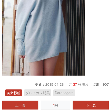
更新：2015-04-26 共
37
张照片 点击：
907
美女标签
ダレノガレ明美
Darenogare
上一页
1
/4
下一页