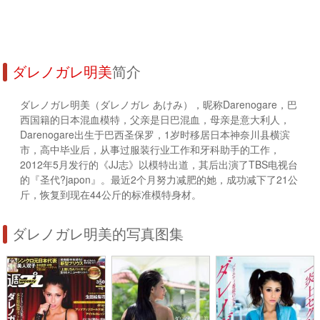
ダレノガレ明美
简介
ダレノガレ明美（ダレノガレ あけみ），昵称Darenogare，巴
西国籍的日本混血模特，父亲是日巴混血，母亲是意大利人，
Darenogare出生于巴西圣保罗，1岁时移居日本神奈川县横滨
市，高中毕业后，从事过服装行业工作和牙科助手的工作，
2012年5月发行的《JJ志》以模特出道，其后出演了TBS电视台
的『圣代?japon』。最近2个月努力减肥的她，成功减下了21公
斤，恢复到现在44公斤的标准模特身材。
ダレノガレ明美的写真图集