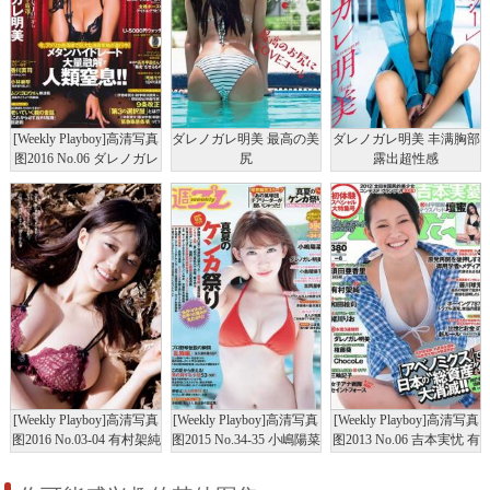
[Weekly Playboy]高清写真
ダレノガレ明美 最高の美
ダレノガレ明美 丰满胸部
图2016 No.06 ダレノガレ
尻
露出超性感
明美 木村真野 紗野 生田
絵梨花 白石あさえ 古川
いおり [22P]高清写真图
[Weekly Playboy]高清写真
[Weekly Playboy]高清写真
[Weekly Playboy]高清写真
图2016 No.03-04 有村架純
图2015 No.34-35 小嶋陽菜
图2013 No.06 吉本実忧 有
山地まり 乃木坂46 山本
YUNA 吉岡里帆 ダレノ
村架纯 ダレノガレ明美
彩 ダレノガレ明美 武田
ガレ明美 小島瑠璃子 紗
绪川りお 権堂葵 ChocoLe