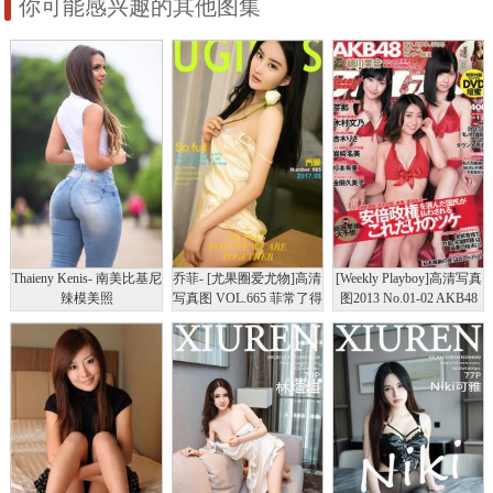
你可能感兴趣的其他图集
玲奈 紗倉まな 川村ゆき
倉まな
和田絵莉
え [109P]高清写真图
Thaieny Kenis- 南美比基尼
乔菲- [尤果圈爱尤物]高清
[Weekly Playboy]高清写真
辣模美照
写真图 VOL.665 菲常了得
图2013 No.01-02 AKB48
芹那 木村文乃 岩﨑名美
杉本有美 坛密 金田久美
子 穂川果音