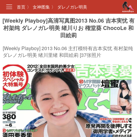
首页
〉
女神图集
〉
ダレノガレ明美
[Weekly Playboy]高清写真图2013 No.06 吉本実忧 有
村架纯 ダレノガレ明美 绪川りお 権堂葵 ChocoLe 和
田絵莉
[Weekly Playboy] 2013 No.06 主打模特有吉本实忧 有村架纯
ダレノガレ明美 绪川里绪 和田絵莉 [37张照片