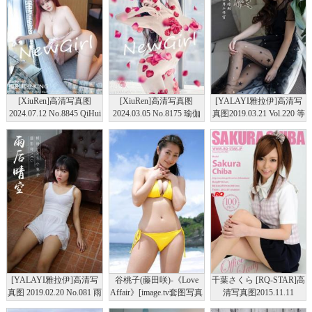
[XiuRen]高清写真图
[XiuRen]高清写真图
[YALAYI雅拉伊]高清写
2024.07.12 No.8845 QiHui
2024.03.05 No.8175 瑜伽
真图2019.03.21 Vol.220 等
丰腴美臀
喵 新人美臀
候 丁煊彤
[YALAYI雅拉伊]高清写
谷桃子(藤田咲)-《Love
千葉さくら [RQ-STAR]高
真图 2019.02.20 No.081 雨
Affair》[image.tv套图写真
清写真图2015.11.11
后晴空 公主小兔子
图集]高清写真图
NO.01088 Office Lady