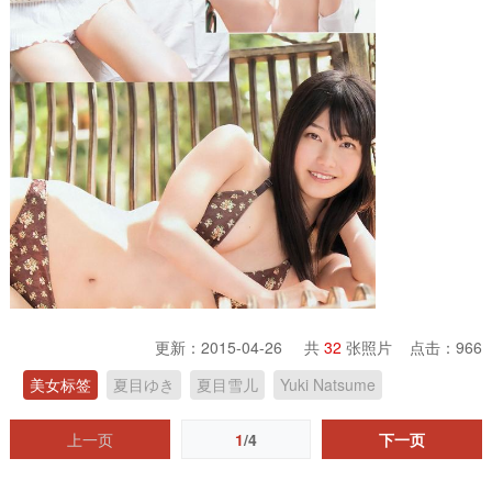
更新：2015-04-26 共
32
张照片 点击：
966
美女标签
夏目ゆき
夏目雪儿
Yuki Natsume
上一页
1
/4
下一页