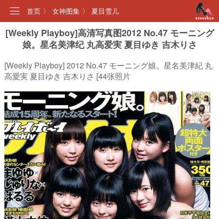
首页
〉
女神图集
〉
夏目雪儿
[Weekly Playboy]高清写真图2012 No.47 モーニング
娘。星名美津纪 丸高爱実 夏目ゆき 吉木りさ
[Weekly Playboy] 2012 No.47 モーニング娘。星名美津紀 丸
高愛実 夏目ゆき 吉木りさ [44张照片