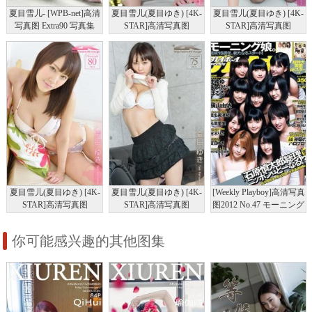
夏目雪儿- [WPB-net]高清
夏目雪儿(夏目ゆき) [4K-
夏目雪儿(夏目ゆき) [4K-
写真图 Extra90 写真集
STAR]高清写真图
STAR]高清写真图
2013.05.06 NO.00160 水着
2013.05.06 NO.00159
（ブラック）
Office Lady
夏目雪儿(夏目ゆき) [4K-
夏目雪儿(夏目ゆき) [4K-
[Weekly Playboy]高清写真
STAR]高清写真图
STAR]高清写真图
图2012 No.47 モーニング
2013.05.06 NO.00158 水着
2013.05.06 NO.00157「便
娘。星名美津纪 丸高爱実
（ホワイト）
服」
夏目ゆき 吉木りさ
你可能感兴趣的其他图集