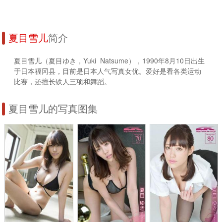
夏目雪儿
简介
夏目雪儿（夏目ゆき，Yuki Natsume），1990年8月10日出生
于日本福冈县，目前是日本人气写真女优。爱好是看各类运动
比赛，还擅长铁人三项和舞蹈。
夏目雪儿的写真图集