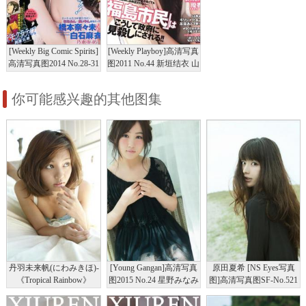
[Weekly Big Comic Spirits]
[Weekly Playboy]高清写真
高清写真图2014 No.28-31
图2011 No.44 新垣结衣 山
榮倉奈々 橋本奈々未 白
本彩 筱田麻里子 荣仓
石麻衣 板野友美 鈴木ち
奈々 黒泽ゆりか 仲村み
你可能感兴趣的其他图集
なみ
う
丹羽未来帆(にわみきほ)-
[Young Gangan]高清写真
原田夏希 [NS Eyes写真
《Tropical Rainbow》
图2015 No.24 星野みなみ
图]高清写真图SF-No.521
[Sabra]高清写真图套图写
真图集