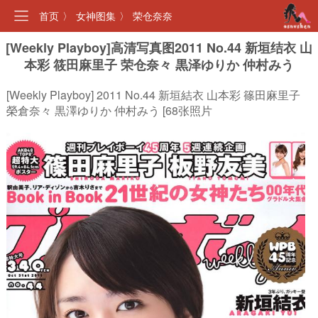
首页
〉
女神图集
〉
荣仓奈奈
[Weekly Playboy]高清写真图2011 No.44 新垣结衣 山
本彩 筱田麻里子 荣仓奈々 黒泽ゆりか 仲村みう
[Weekly Playboy] 2011 No.44 新垣結衣 山本彩 篠田麻里子
榮倉奈々 黒澤ゆりか 仲村みう [68张照片