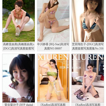
高桥亚由美(高橋亜由美)-
中川静香 [RQ-Star]高清写
芝田翔生子-[DGC]高清写
[DGC]高清写真图套图写
真图NO.00697
真图套图写真图集No.316
真图集No.925
菅谷梨沙子-[H!P digital
[XiuRen]高清写真图
[XiuRen]高清写真图