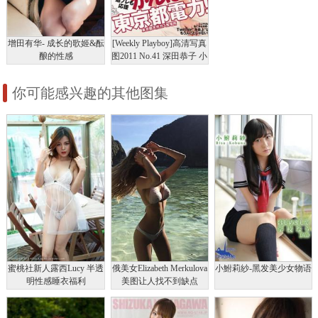
增田有华- 成长的歌姬&酝
[Weekly Playboy]高清写真
酿的性感
图2011 No.41 深田恭子 小
池唯 増田有华 小岛庆子
乃木坂46 中村一
你可能感兴趣的其他图集
蜜桃社新人露西Lucy 半透
俄美女Elizabeth Merkulova
小鮒莉紗-黑发美少女物语
明性感睡衣福利
美图让人找不到缺点