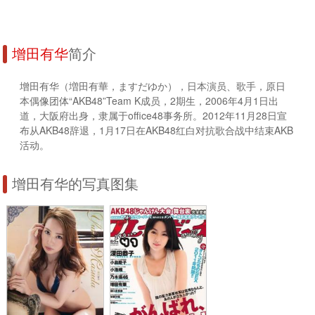
增田有华
简介
增田有华（増田有華，ますだゆか），日本演员、歌手，原日
本偶像团体“AKB48”Team K成员，2期生，2006年4月1日出
道，大阪府出身，隶属于office48事务所。2012年11月28日宣
布从AKB48辞退，1月17日在AKB48红白对抗歌合战中结束AKB
活动。
增田有华的写真图集