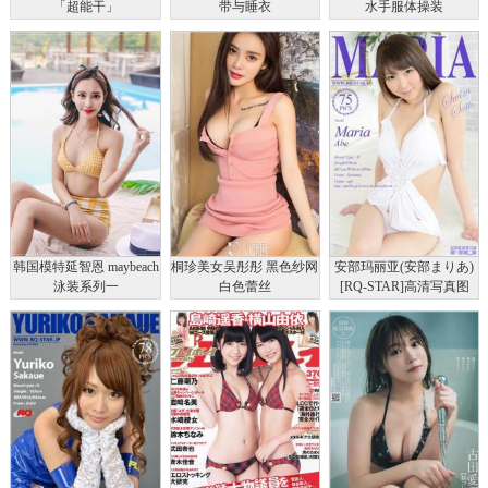
「超能干」
带与睡衣
水手服体操装
韩国模特延智恩 maybeach
桐珍美女吴彤彤 黑色纱网
安部玛丽亚(安部まりあ)
泳装系列一
白色蕾丝
[RQ-STAR]高清写真图
201403.12