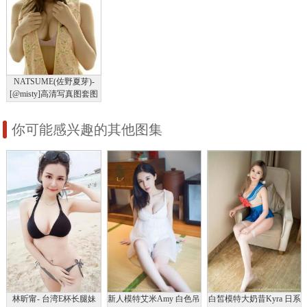
NATSUME(佐野夏芽)-
[@misty]高清写真图套图
写真图集No.137
你可能感兴趣的其他图集
林昕甯- 台湾E杯长腿妹
新人模特艾米Amy 白色吊
白皙模特大奶昔Kyra 日系