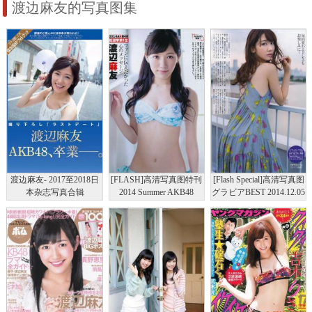
渡边麻友的写真图集
渡边麻友- 2017至2018日
[FLASH]高清写真图特刊
[Flash Special]高清写真图
本杂志写真合辑
2014 Summer AKB48
グラビアBEST 2014.12.05
渡辺麻友 宮脇咲良 柏木
由紀 入山杏奈 山本彩 渡
辺美優紀 小嶋真子