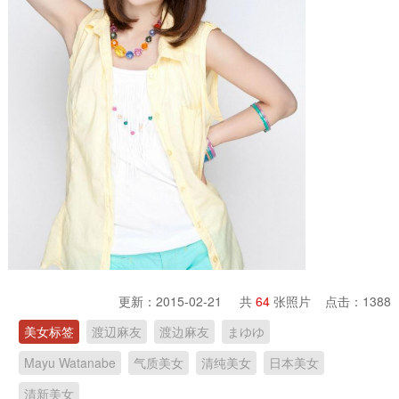
更新：2015-02-21 共
64
张照片 点击：
1388
美女标签
渡辺麻友
渡边麻友
まゆゆ
Mayu Watanabe
气质美女
清纯美女
日本美女
清新美女