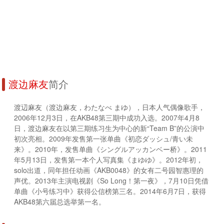
渡边麻友
简介
渡辺麻友（渡边麻友，わたなべ まゆ），日本人气偶像歌手，
2006年12月3日，在AKB48第三期中成功入选。2007年4月8
日，渡边麻友在以第三期练习生为中心的新“Team B”的公演中
初次亮相。2009年发售第一张单曲《初恋ダッシュ/青い未
来》。2010年，发售单曲《シングルアッカンベー桥》。2011
年5月13日，发售第一本个人写真集《まゆゆ》。2012年初，
solo出道，同年担任动画《AKB0048》的女有二号园智惠理的
声优。2013年主演电视剧《So Long！第一夜》，7月10日凭借
单曲《小号练习中》获得公信榜第三名。2014年6月7日，获得
AKB48第六届总选举第一名。