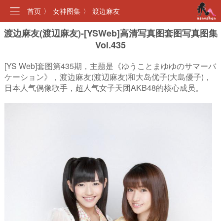
首页
〉
女神图集
〉
渡边麻友
渡边麻友(渡辺麻友)-[YSWeb]高清写真图套图写真图集
Vol.435
[YS Web]套图第435期，主题是《ゆうことまゆゆのサマーバ
ケーション》，渡边麻友(渡辺麻友)和大岛优子(大島優子)，
日本人气偶像歌手，超人气女子天团AKB48的核心成员。