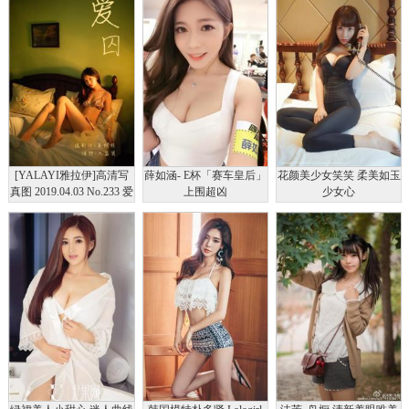
[YALAYI雅拉伊]高清写
薛如涵- E杯「赛车皇后」
花颜美少女笑笑 柔美如玉
真图 2019.04.03 No.233 爱
上围超凶
少女心
囚 天蓝酱