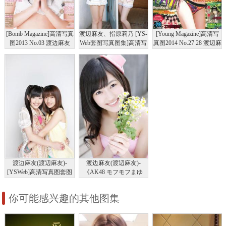
[Bomb Magazine]高清写真
渡辺麻友、指原莉乃 [YS-
[Young Magazine]高清写
图2013 No.03 渡边麻友
Web套图写真图集]高清写
真图2014 No.27 28 渡辺麻
AKB48
真图Vol.614
友 川栄李奈 吉木りさ
渡边麻友(渡辺麻友)-
渡边麻友(渡辺麻友)-
[YSWeb]高清写真图套图
《AK48 モフモフまゆ
写真图集Vol.435
ゆ》[YS Web]高清写真图
套图写真图集Vol.531
你可能感兴趣的其他图集