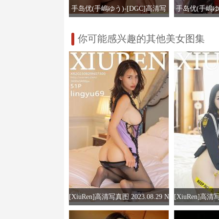
手岛优(手嶋ゆう)-[DGC]高清写
手岛优(手嶋ゆ
真图NO.994-Gravure Idols
ラス》[imag
你可能感兴趣的其他美女图集
清
[XiuRen]高清写真图 2023.08.29 N
[XiuRen]高清写
o.7300 lingyu69 黑丝美腿
o.6497 汐