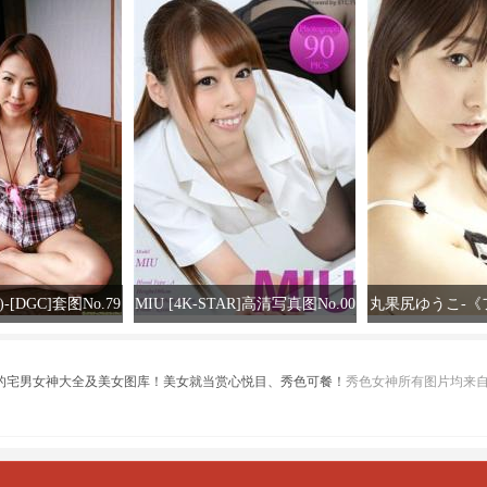
[DGC]套图No.79
MIU [4K-STAR]高清写真图No.00
丸果尻ゆうこ-《
1
479 オフィスレディ
ット♪》[image
高清写
、最绿色的宅男女神大全及美女图库！美女就当赏心悦目、秀色可餐！
秀色女神所有图片均来