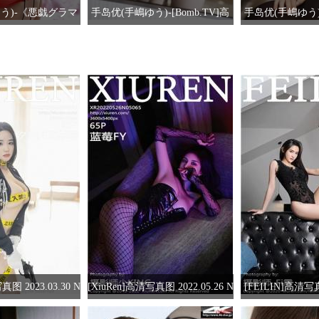
う)-《悪戯グラマ
手岛优(手嶋ゆう)-[Bomb.TV]高
手岛优(手嶋ゆう)-
e.tv套图写真图集]高
清写真图2010年12月号
写真图No
写真图
真图 2023.03.30 N
[XiuRen]高清写真图 2022.05.26 N
[FEILIN]高清写真
汐爱吃草莓 制服美臀
o.5065 蓝莓FY
VOL.3