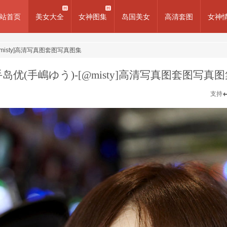
站首页
美女大全
女神图集
岛国美女
高清套图
女神
misty]高清写真图套图写真图集
手岛优(手嶋ゆう)-[@misty]高清写真图套图写真图
支持