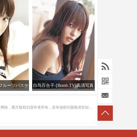
フルーツバスケ
白鸟百合子-[Bomb.TV]高清写真
.tv套图写真图集]
图2007-08
真图
自网络，图片版权归原作者所有，若有侵权问题敬请告知，