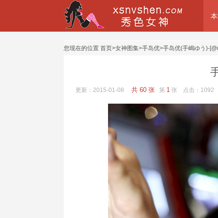
本
您现在的位置
首页
>
女神图集
>
手岛优
>
手岛优(手嶋ゆう)-[@
共 60 张
1
更新：2015-01-08
第
张 点击：
1092