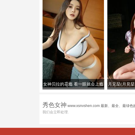
女神贝拉的花瘾 看一眼就会上瘾
月见栞(月見栞)-
秀色女神
www.xsnvshen.com 最新、最全
我们会立即处理.