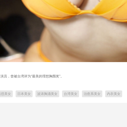
像、演员，曾被台湾评为“最美的理想胸围奖”。
诱惑美女
日本美女
波涛胸涌美女
台湾美女
治愈系美女
内衣美女