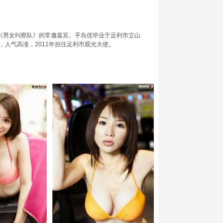
红节目《男女纠察队》的常邀嘉宾。手岛优毕业于足利市立山
，人气高涨，2011年担任足利市观光大使。