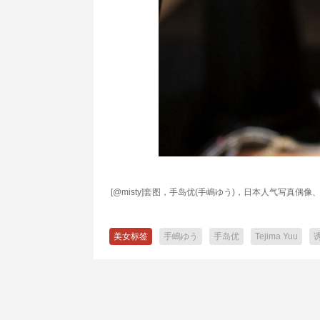
[@misty]套图，手岛优(手嶋ゆう)，日本人气写真偶
美女标签
手嶋ゆう
手岛优
Tejima Yuu