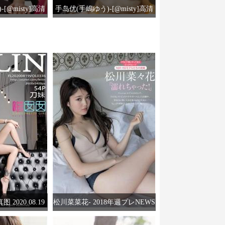
[@misty]高清
手岛优(手嶋ゆう)-[@misty]高清
.278
写真图套图写真图集
图 2020.08.19
松川菜菜花- 2018年週プレNEWS
36 刀妹
写真