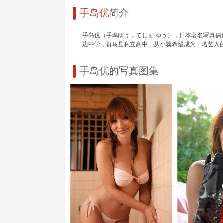
手岛优
简介
手岛优（手嶋ゆう，てじま ゆう），日本著名写真偶像，
边中学，群马县私立高中，从小就希望成为一名艺人的她
手岛优的写真图集