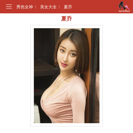
秀色女神
〉
美女大全
〉
夏乔
夏乔