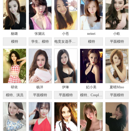
杨璐
张黛比
小苍
neinei
小欧
模特
学生、模特
电竞女选手、游戏解说
模特
平面模特
研依
杨洋
伊琳
妃小美
夏晴Miso
模特、演员
平面模特
平面模特
模特、Cosplayer
平面模特