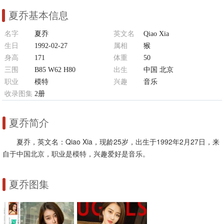
夏乔基本信息
名字
夏乔
英文名
Qiao Xia
生日
1992-02-27
属相
猴
身高
171
体重
50
三围
B85 W62 H80
出生
中国 北京
职业
模特
兴趣
音乐
收录图集
2册
夏乔简介
夏乔，英文名：Qiao Xia，现龄25岁，出生于1992年2月27日，来
自于中国北京，职业是模特，兴趣爱好是音乐。
夏乔图集