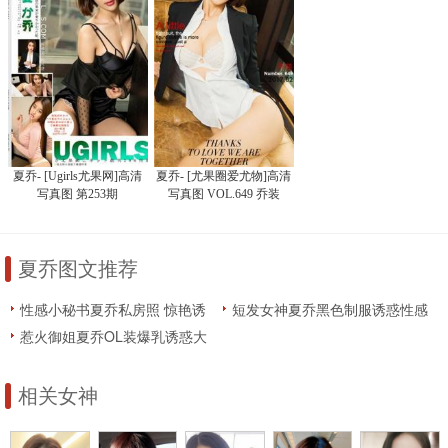
夏乔- [Ugirls尤果网]高清
夏乔- [尤果圈爱尤物]高清
写真图 第253期
写真图 VOL.649 乔装
夏乔图文推荐
性感小秘书夏乔私房照 惊艳诱
短发女神夏乔黑色制服诱惑性感
惑
内衣艺术写真高清图片素材
惹火御姐夏乔OL装爆乳诱惑大
尺度人体艺术照下载
相关女神