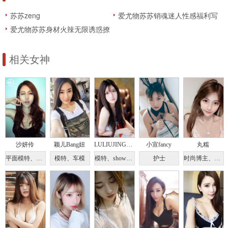
苏苏zeng
爱尤物苏苏销魂迷人性感福利写
真
爱尤物苏苏身材火辣无限诱惑撩
人写真
相关女神
沙妍伶
颖儿Bang妞
LULIUJING-兔哥哥
小宣fancy
丸糯
平面模特、演员
模特、车模
模特、showgirl
护士
时尚博主、模特