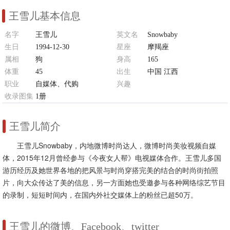
王雪儿基本信息
名字
王雪儿
英文名
Snowbaby
生日
1994-12-30
星座
摩羯座
属相
狗
身高
165
体重
45
出生
中国 江西
职业
自媒体、代购
兴趣
收录图集
1册
逛街、服装、古筝、现代舞
王雪儿简介
王雪儿Snowbaby，内地微博时尚达人，微博时尚美妆视频自媒
体，2015年12月曾经参与《今夜女人帮》电视媒体合作。王雪儿多国
游历经历及她世界各地的把风景与时尚穿搭完美的结合的时尚街拍照
片，向大众传达了美的信息，另一方面她也受邀参与各种网络综艺节目
的录制，短短时间内，在国内外社交媒体上的粉丝已超50万。
王雪儿的微博、Facebook、twitter