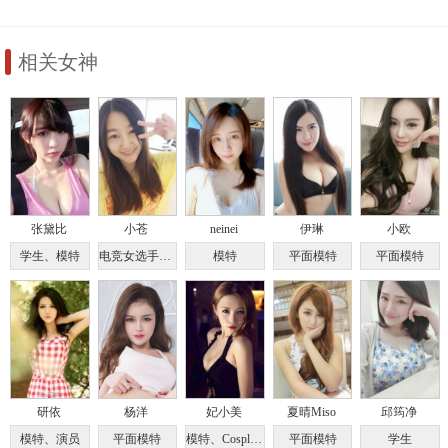
相关女神
张黛比
小苍
neinei
伊琳
小欧
学生、模特
电竞女选手、游戏解说
模特
平面模特
平面模特
研依
杨洋
妃小美
夏晴Miso
邱筠净
模特、演员
平面模特
模特、Cosplayer
平面模特
学生