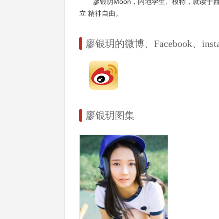
廖银玥Moon，内地学生、模特，就读于
立 精神自由。
廖银玥的微博、Facebook、instag
廖银玥图集