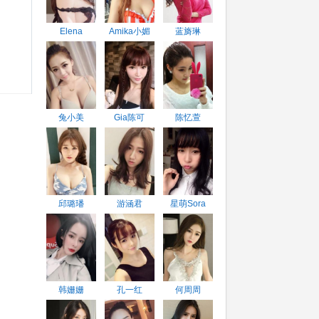
Elena
Amika小媚
蓝旖琳
兔小美
Gia陈可
陈忆萱
邱璐璠
游涵君
星萌Sora
韩姗姗
孔一红
何周周