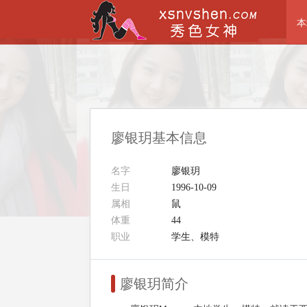
本
廖银玥基本信息
名字
廖银玥
生日
1996-10-09
属相
鼠
体重
44
职业
学生、模特
廖银玥简介