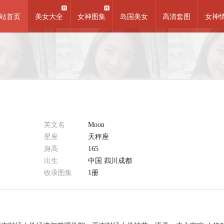
站首页
美女大全
女神图集
岛国美女
高清套图
女神
英文名
Moon
星座
天秤座
身高
165
出生
中国 四川成都
收录图集
1册