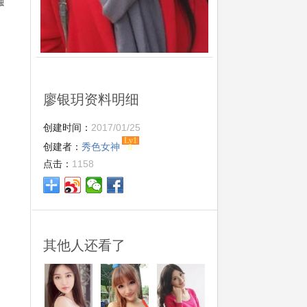
独
廖银玥资料明细
创建时间：
2017/01/25
Lv1
创建者：
秀色女神
0
点击：
1158
其他人还看了