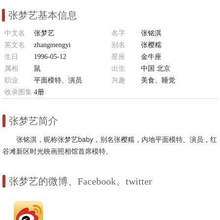
张梦艺基本信息
中文名
张梦艺
名字
张铭淇
英文名
zhangmengyi
别名
张樱糯
生日
1996-05-12
星座
金牛座
属相
鼠
出生
中国 北京
职业
平面模特、演员
兴趣
美食、睡觉
收录图集
4册
张梦艺简介
张铭淇，昵称张梦艺baby，别名张樱糯，内地平面模特、演员，红
谷滩新区时光映画照相馆首席模特。
张梦艺的微博、Facebook、twitter