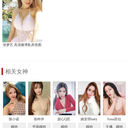
张梦艺 高清微博私房美图
相关女神
陈小诺
徐梓伊
甜心Q匠
姚安琪baby
Anna苏拉
模特
平面模特
模特
模特
主播、模特