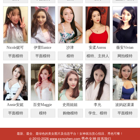
Nicole妮可
伊萱Eunice
沙津
安柔Anrou
薇安Vivian
平面模特
平面模特
模特
模特、主持人
网拍模特
Annie安妮
百变Maggie
史雨姐姐
李允
波妈赵潇潇
平面模特
模特
购物模特
学生、模特
平面模特
最新、最全、最绿色的美女图片及信息平台！女神就当赏心悦目、秀色可餐！
秀色女神
© 2010-2026 www.xsnvshen.com
联系我们