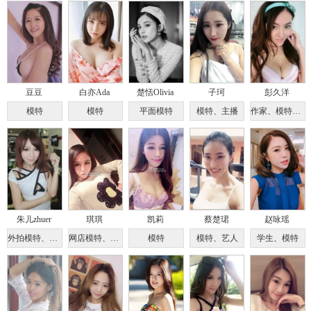
豆豆
白亦Ada
楚恬Olivia
子珂
彭久洋
模特
模特
平面模特
模特、主播
作家、模特、演员、足球宝贝
朱儿zhuer
琪琪
凯莉
蔡楚珺
赵咏瑶
外拍模特、舞者
网店模特、淘宝店长
模特
模特、艺人
学生、模特