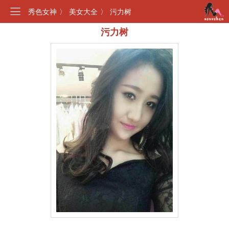
秀色女神
〉
美女大全
〉
污力树
污力树