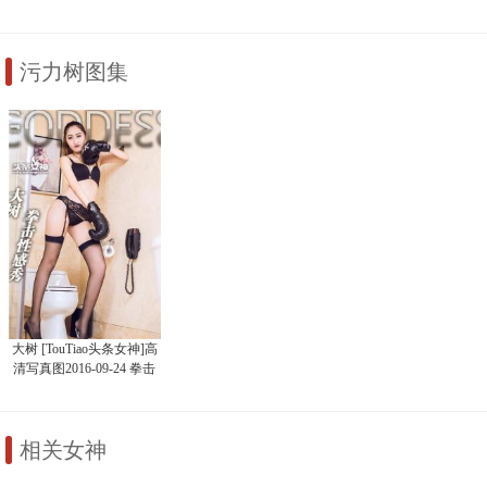
污力树图集
大树 [TouTiao头条女神]高
清写真图2016-09-24 拳击
性感秀
相关女神