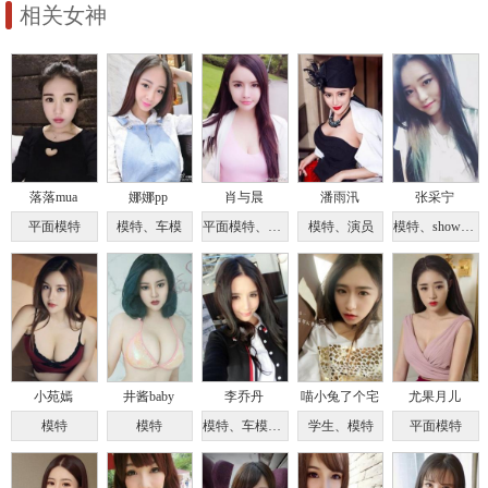
相关女神
落落mua
娜娜pp
肖与晨
潘雨汛
张采宁
平面模特
模特、车模
平面模特、演员
模特、演员
模特、showgirl
小苑嫣
井酱baby
李乔丹
喵小兔了个宅
尤果月儿
模特
模特
模特、车模、主持人
学生、模特
平面模特