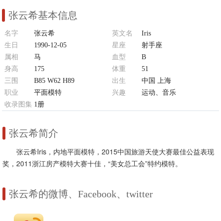
张云希基本信息
名字
张云希
英文名
Iris
生日
1990-12-05
星座
射手座
属相
马
血型
B
身高
175
体重
51
三围
B85 W62 H89
出生
中国 上海
职业
平面模特
兴趣
运动、音乐
收录图集
1册
张云希简介
张云希Iris，内地平面模特，2015中国旅游天使大赛最佳公益表现
奖，2011浙江房产模特大赛十佳，“美女总工会”特约模特。
张云希的微博、Facebook、twitter