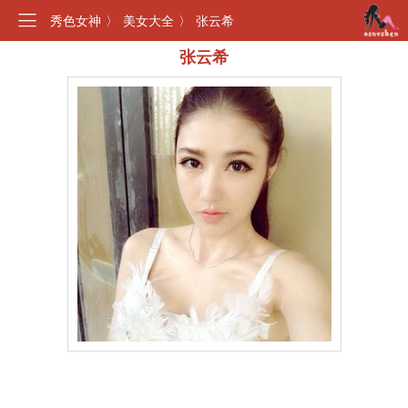
秀色女神
〉
美女大全
〉
张云希
张云希