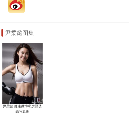
尹柔懿图集
尹柔懿 健康微博私房照诱
惑写真图