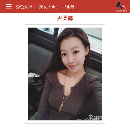
秀色女神
〉
美女大全
〉
尹柔懿
尹柔懿