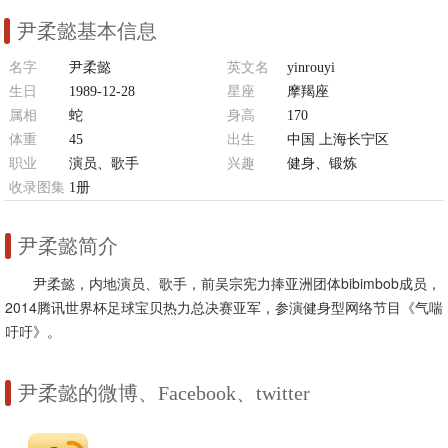
尹柔懿基本信息
名字
尹柔懿
英文名
yinrouyi
生日
1989-12-28
星座
摩羯座
属相
蛇
身高
170
体重
45
出生
中国 上海长宁区
职业
演员、歌手
兴趣
健身、锻炼
收录图集
1册
尹柔懿简介
尹柔懿，内地演员、歌手，前吴宗宪力捧亚洲团体bibimbob成员，
2014腾讯世界杯足球宝贝热力总决赛亚军，参演健身型网络节目《气喘
吁吁》。
尹柔懿的微博、Facebook、twitter