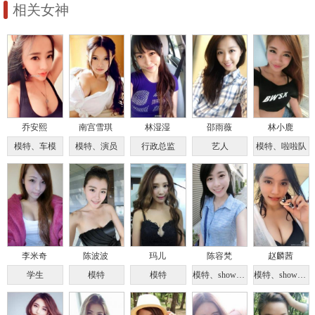
相关女神
乔安熙
南宫雪琪
林湿湿
邵雨薇
林小鹿
模特、车模
模特、演员
行政总监
艺人
模特、啦啦队
李米奇
陈波波
玛儿
陈容梵
赵麟茜
学生
模特
模特
模特、showgirl
模特、showgirl