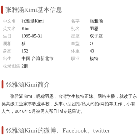
张雅涵Kimi基本信息
中文名
张雅涵Kimi
名字
張雅涵
英文名
Kimi
别名
羽恩
生日
1995-05-31
星座
双子座
属相
猪
血型
O
身高
152
体重
43
出生
中国 台湾新北市
职业
模特
收录图集
2册
张雅涵Kimi简介
张雅涵Kimi，昵称羽恩，台湾学生模特正妹、网络主播，就读于东
吴高级工业家事职业学校，从事小型团拍/私人约拍/网拍等工作，小有
人气，2016年5月被男人帮FHM专题采访。
张雅涵Kimi的微博、Facebook、twitter