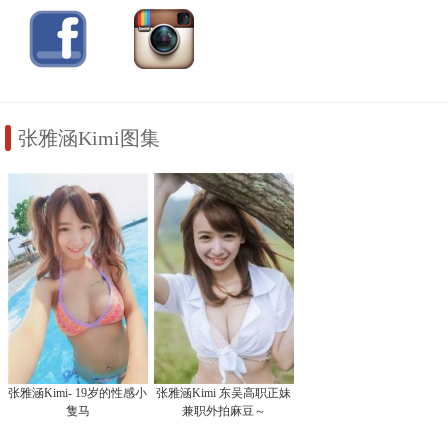
张雅涵Kimi图集
张雅涵Kimi- 19岁的性感小
张雅涵Kimi 东吴高职正妹
隻马
兼职外拍麻豆～