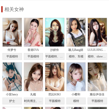
相关女神
何梦兮
香港EVA
沙妍伶
颖儿Bang妞
LULIUJING-兔哥哥
平面模特
平面模特
平面模特、演员
模特、车模
模特、showgirl
小宣fancy
丸糯
芭比KIKI
小樱和
雅拉伊佳佳
护士
时尚博主、模特
平面模特
模特
平面模特