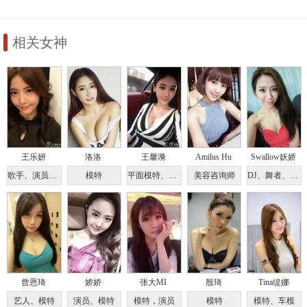
相关女神
王乐妍
洛洛
王馨漪
Amilus Hu
Swallow妖娇
歌手、演员、主持人、作家
模特
平面模特、车模
美容咨询师
DJ、舞者、啦啦队员
曾恩琦
娇娇
张大MI
殷琦
Tina缇娜
艺人、模特
演员、模特
模特，演员
模特
模特、车模