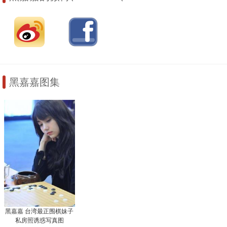
黑嘉嘉图集
黑嘉嘉 台湾最正围棋妹子
私房照诱惑写真图