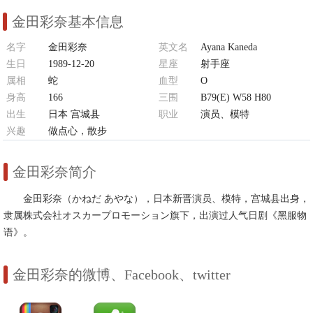
金田彩奈基本信息
名字
金田彩奈
英文名
Ayana Kaneda
生日
1989-12-20
星座
射手座
属相
蛇
血型
O
身高
166
三围
B79(E) W58 H80
出生
日本 宫城县
职业
演员、模特
兴趣
做点心，散步
金田彩奈简介
金田彩奈（かねだ あやな），日本新晋演员、模特，宫城县出身，
隶属株式会社オスカープロモーション旗下，出演过人气日剧《黑服物
语》。
金田彩奈的微博、Facebook、twitter