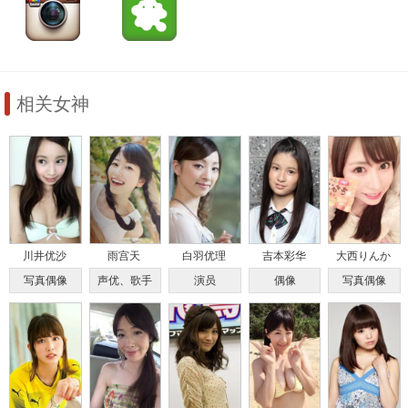
相关女神
川井优沙
雨宫天
白羽优理
吉本彩华
大西りんか
写真偶像
声优、歌手
演员
偶像
写真偶像