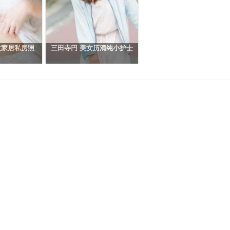
皮家居私房照
三田寺円 美女历清纯小护士