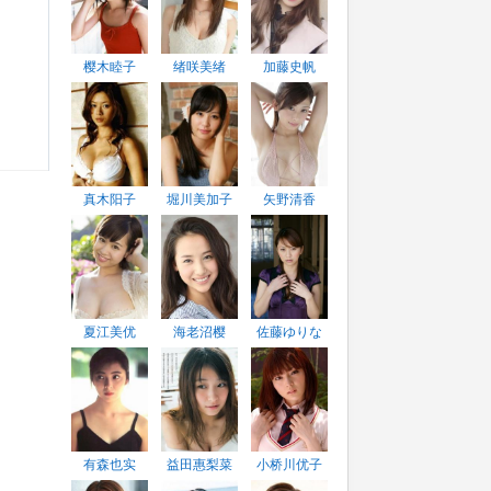
樱木睦子
绪咲美绪
加藤史帆
真木阳子
堀川美加子
矢野清香
夏江美优
海老沼樱
佐藤ゆりな
有森也实
益田惠梨菜
小桥川优子