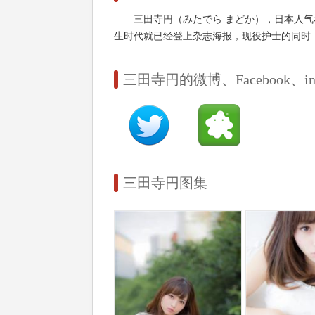
三田寺円（みたでら まどか），日本人气
生时代就已经登上杂志海报，现役护士的同时
三田寺円的微博、Facebook、insta
三田寺円图集