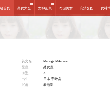
站首页
美女大全
女神图集
岛国美女
高清套图
女神
英文名
Madoga Mitadera
星座
处女座
血型
A
出生
日本 千叶县
兴趣
看电影