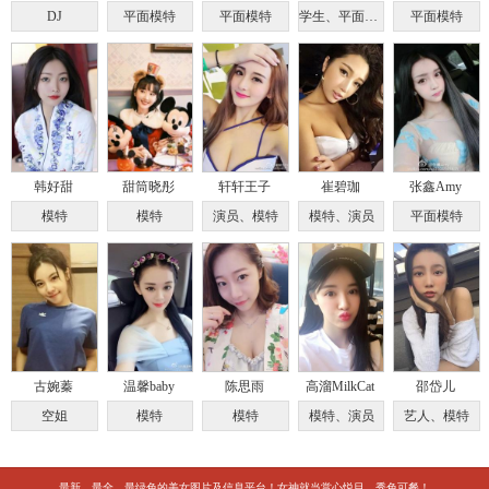
DJ
平面模特
平面模特
学生、平面模特
平面模特
韩好甜
甜筒晓彤
轩轩王子
崔碧珈
张鑫Amy
模特
模特
演员、模特
模特、演员
平面模特
古婉蓁
温馨baby
陈思雨
高溜MilkCat
邵岱儿
空姐
模特
模特
模特、演员
艺人、模特
最新、最全、最绿色的美女图片及信息平台！女神就当赏心悦目、秀色可餐！