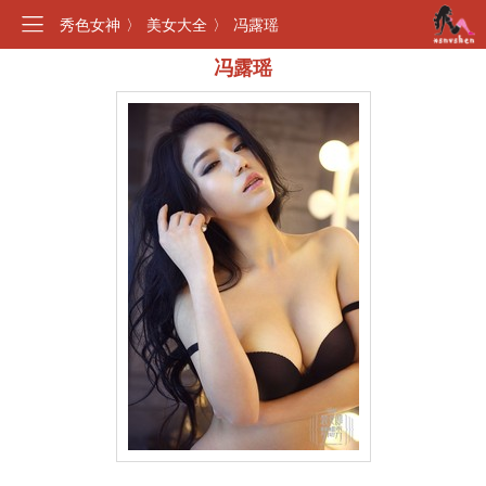
秀色女神
〉
美女大全
〉
冯露瑶
冯露瑶