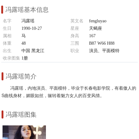
冯露瑶基本信息
名字
冯露瑶
英文名
fengluyao
生日
1990-10-27
星座
天蝎座
属相
马
身高
167
体重
48
三围
B87 W66 H88
出生
中国 黑龙江
职业
演员、平面模特
收录图集
1册
冯露瑶简介
冯露瑶，内地演员、平面模特，毕业于长春电影学院，有着傲人的
S曲线身材，媚眼如丝，辗转着魅力女人的百变风情。
冯露瑶图集