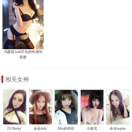
冯露瑶 hold不住的性感写
真图
相关女神
DJ Becky
朵朵dido
Mio莉莉丝
小探戈
余冰sophie