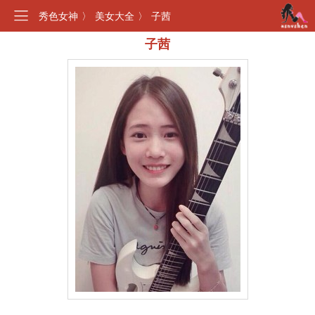
秀色女神
〉
美女大全
〉
子茜
子茜