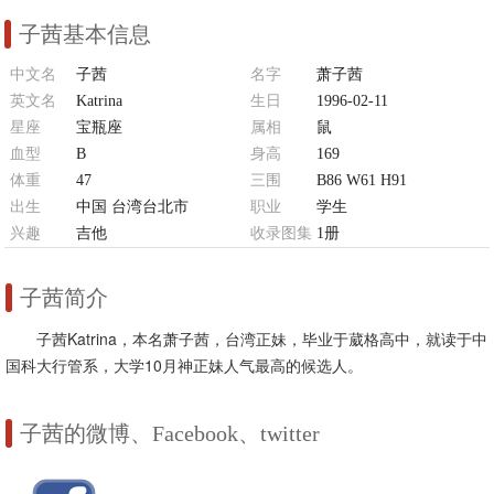
子茜基本信息
中文名
子茜
名字
萧子茜
英文名
Katrina
生日
1996-02-11
星座
宝瓶座
属相
鼠
血型
B
身高
169
体重
47
三围
B86 W61 H91
出生
中国 台湾台北市
职业
学生
兴趣
吉他
收录图集
1册
子茜简介
子茜Katrina，本名萧子茜，台湾正妹，毕业于葳格高中，就读于中
国科大行管系，大学10月神正妹人气最高的候选人。
子茜的微博、Facebook、twitter