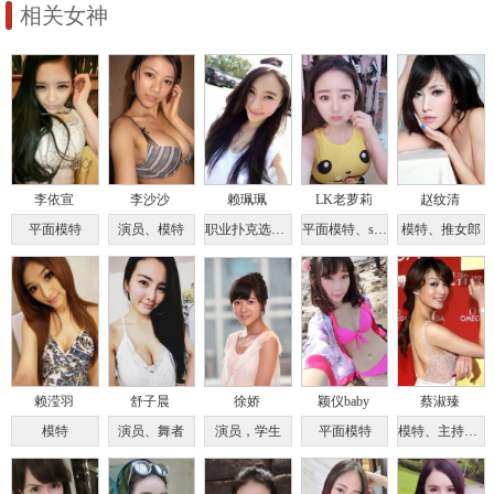
相关女神
李依宣
李沙沙
赖珮珮
LK老萝莉
赵纹清
平面模特
演员、模特
职业扑克选手、模特
平面模特、showgirl
模特、推女郎
赖滢羽
舒子晨
徐娇
颖仪baby
蔡淑臻
模特
演员、舞者
演员，学生
平面模特
模特、主持、演员