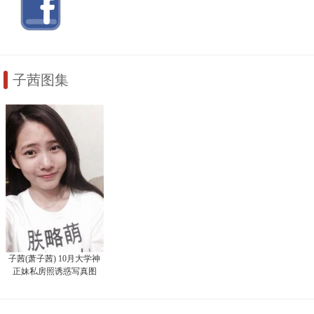
子茜图集
子茜(萧子茜) 10月大学神
正妹私房照诱惑写真图