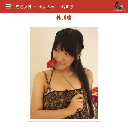
秀色女神
〉
美女大全
〉
铃川凛
铃川凛