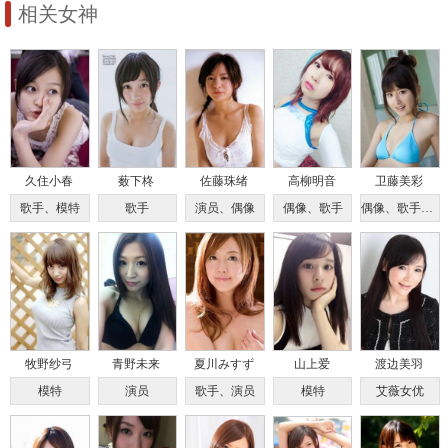
相关女神
久住小春
薮下柊
佐藤珠绪
高柳明音
卫藤美彩
歌手、模特
歌手
演员、偶像
偶像、歌手
偶像、歌手、演员
牧野纱弓
青野未来
夏川みすず
山上爱
渡边美羽
模特
演员
歌手、演员
模特
艾薇女优