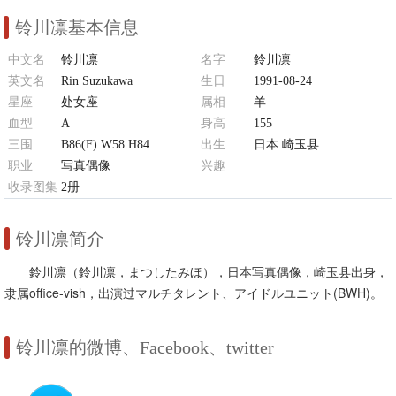
铃川凛基本信息
中文名
铃川凛
名字
鈴川凛
英文名
Rin Suzukawa
生日
1991-08-24
星座
处女座
属相
羊
血型
A
身高
155
三围
B86(F) W58 H84
出生
日本 崎玉县
职业
写真偶像
兴趣
收录图集
2册
茶、迪斯尼、三弦琴、钢琴、旅
行、骑马
铃川凛简介
鈴川凛（鈴川凛，まつしたみほ），日本写真偶像，崎玉县出身，
隶属office-vish，出演过マルチタレント、アイドルユニット(BWH)。
铃川凛的微博、Facebook、twitter