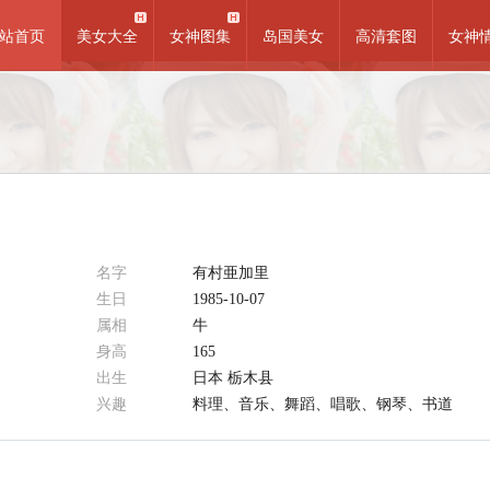
站首页
美女大全
女神图集
岛国美女
高清套图
女神
名字
有村亜加里
生日
1985-10-07
属相
牛
身高
165
出生
日本 栃木县
兴趣
料理、音乐、舞蹈、唱歌、钢琴、书道