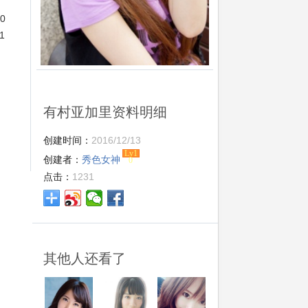
0
1
有村亚加里资料明细
创建时间：
2016/12/13
Lv1
创建者：
秀色女神
0
点击：
1231
其他人还看了