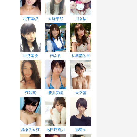
松下美织
永野芽郁
川奈栞
柑乃美優
南友香
长谷部佑香
江波亮
新井爱瞳
大空丽
椎名香奈江
池田巧克力
凑莉久