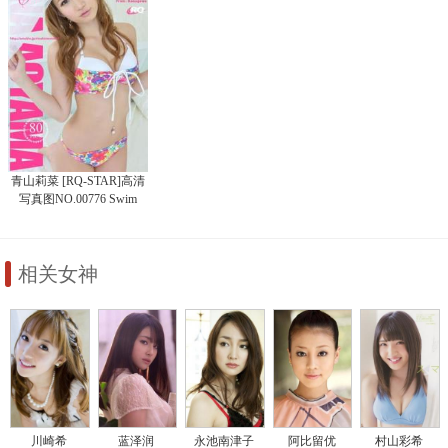
青山莉菜 [RQ-STAR]高清
写真图NO.00776 Swim
Suits
相关女神
川崎希
蓝泽润
永池南津子
阿比留优
村山彩希