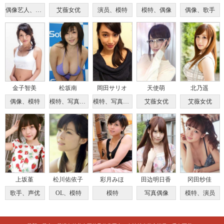
偶像艺人、实业家、服装设计师
艾薇女优
演员、模特
模特、偶像
偶像、歌手
金子智美
松坂南
岡田サリオ
天使萌
北乃遥
偶像、模特
模特、写真女优、演员
模特、写真偶像
艾薇女优
艾薇女优
上坂堇
松川佑依子
彩月みほ
田边明日香
冈田纱佳
歌手、声优
OL、模特
模特
写真偶像
模特、演员