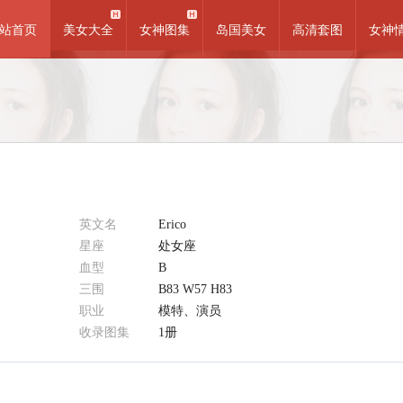
站首页
美女大全
女神图集
岛国美女
高清套图
女神
英文名
Erico
星座
处女座
血型
B
三围
B83 W57 H83
职业
模特、演员
收录图集
1册