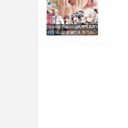
[Weekly Playboy]高清写真图2
015 No.22 宫脇咲良 熊乃あい
柳ゆり菜 小间千代 英里子 向
井地美音 SNH48 仮面女子