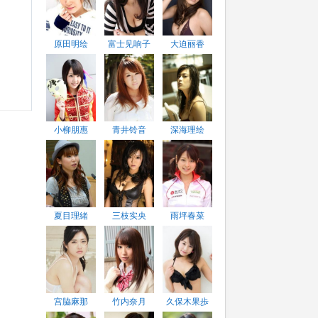
原田明绘
富士见响子
大迫丽香
小柳朋惠
青井铃音
深海理绘
夏目理緒
三枝实央
雨坪春菜
宫脇麻那
竹内奈月
久保木果歩