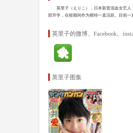
英里子（えりこ），日本新晋混血女艺人
部升学，在校期间作为模特一直活跃。目前一直是
英里子的微博、Facebook、instag
英里子图集