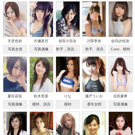
天音优奈
片濑美月
岩田小百合
川荣李奈
似鸟沙也加
写真女优
写真偶像
歌手，演员，模特
歌手、演员
Coser、模特
夏目花实
松木里菜
りな
瀬戸ういか
仓田夏希
写真偶像
模特、演员
模特
赛车女郎
写真偶像