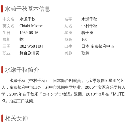
水濑千秋基本信息
中文名
水濑千秋
名字
水瀬千秋
英文名
Chiaki Mizuse
别名
中村千秋
生日
1989-08-16
星座
狮子座
属相
蛇
身高
160
三围
B82 W58 H84
出生
日本 东京都府中市
职业
舞台剧演员
兴趣
歌舞
水濑千秋简介
水濑千秋（中村千秋），日本舞台剧演员，元宝冢歌剧团星组的艺
人，东京都府中市出身，府中市浅间中学毕业。2005年宝冢音乐学校入
学，2009年在千秋乐『コインブラ物語』退团。2010年3月在「MUTE
KI」拍摄工口视频。
相关女神