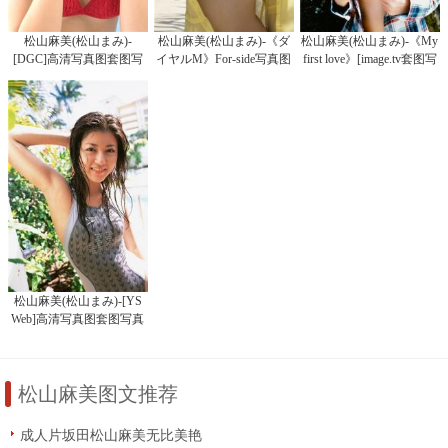
松山麻美(松山まみ)-
松山麻美(松山まみ)-《ダ
松山麻美(松山まみ)-《My
[DGC]高清写真图套图写
イヤルM》For-side写真图
first love》[image.tv套图写
真图集No.201
真图集]高清写真图
松山麻美(松山まみ)-[YS
Web]高清写真图套图写真
图集Vol.197
松山麻美图文推荐
成人片坂田松山麻美无比美艳