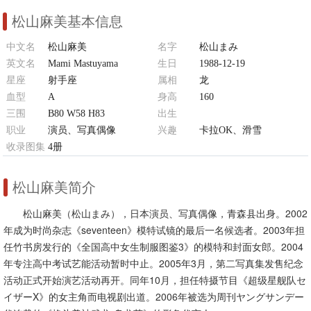
松山麻美基本信息
中文名
松山麻美
名字
松山まみ
英文名
Mami Mastuyama
生日
1988-12-19
星座
射手座
属相
龙
血型
A
身高
160
三围
B80 W58 H83
出生
职业
演员、写真偶像
日本 青森县北津轻郡板柳街
兴趣
卡拉OK、滑雪
收录图集
4册
松山麻美简介
松山麻美（松山まみ），日本演员、写真偶像，青森县出身。2002
年成为时尚杂志《seventeen》模特试镜的最后一名候选者。2003年担
任竹书房发行的《全国高中女生制服图鉴3》的模特和封面女郎。2004
年专注高中考试艺能活动暂时中止。2005年3月，第二写真集发售纪念
活动正式开始演艺活动再开。同年10月，担任特摄节目《超级星舰队セ
イザーX》的女主角而电视剧出道。2006年被选为周刊ヤングサンデー