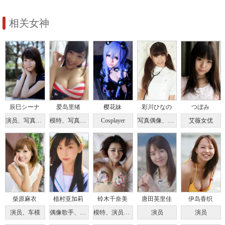
相关女神
辰巳シーナ
爱岛里绪
樱花妹
彩川ひなの
つぼみ
演员、写真偶像
模特、写真偶像
Cosplayer
写真偶像、学生
艾薇女优
柴原麻衣
植村亚加莉
铃木千奈美
唐田英里佳
伊岛香织
演员、车模
偶像歌手、演员
模特、演员、主持人
演员
演员