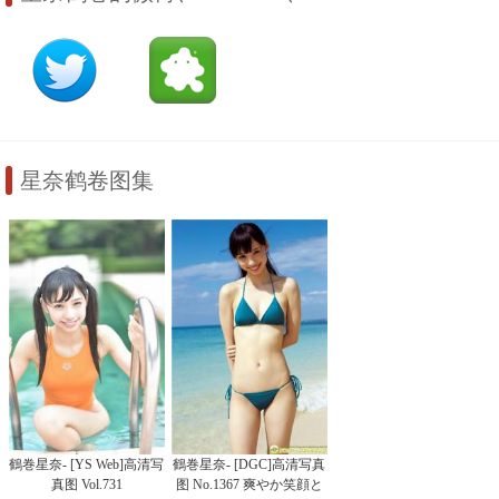
星奈鹤卷图集
鶴巻星奈- [YS Web]高清写
鶴巻星奈- [DGC]高清写真
真图 Vol.731
图 No.1367 爽やか笑顔と