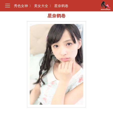
秀色女神
〉
美女大全
〉
星奈鹤卷
星奈鹤卷