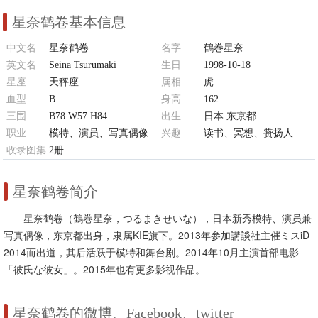
星奈鹤卷基本信息
中文名
星奈鹤卷
名字
鶴巻星奈
英文名
Seina Tsurumaki
生日
1998-10-18
星座
天秤座
属相
虎
血型
B
身高
162
三围
B78 W57 H84
出生
日本 东京都
职业
模特、演员、写真偶像
兴趣
读书、冥想、赞扬人
收录图集
2册
星奈鹤卷简介
星奈鹤卷（鶴巻星奈，つるまきせいな），日本新秀模特、演员兼
写真偶像，东京都出身，隶属KIE旗下。2013年参加講談社主催ミスiD
2014而出道，其后活跃于模特和舞台剧。2014年10月主演首部电影
「彼氏な彼女」。2015年也有更多影视作品。
星奈鹤卷的微博、Facebook、twitter