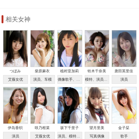
スレンダーボディで大人
気！！
相关女神
つぼみ
柴原麻衣
植村亚加莉
铃木千奈美
唐田英里佳
艾薇女优
演员、车模
偶像歌手、演员
模特、演员、主持人
演员
伊岛香织
咲乃柑菜
坂下千里子
望月里美
金子栞
演员
艾薇女优
演员、模特、主持人
写真偶像
歌手