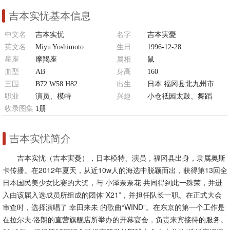
吉本实忧基本信息
中文名
吉本实忧
名字
吉本実憂
英文名
Miyu Yoshimoto
生日
1996-12-28
星座
摩羯座
属相
鼠
血型
AB
身高
160
三围
B72 W58 H82
出生
日本 福冈县北九州市
职业
演员、模特
兴趣
小仓祗园太鼓、舞蹈
收录图集
1册
吉本实忧简介
吉本实忧（吉本実憂），日本模特、演员，福冈县出身，隶属奥斯
卡传播。在2012年夏天，从近10w人的海选中脱颖而出，获得第13回全
日本国民美少女比赛的大奖，与 小泽奈奈花 共同得到此一殊荣，并进
入由该届入选成员所组成的团体“X21”，并担任队长一职。在正式大会
审查时，选择演唱了 幸田来未 的歌曲“WIND”。在东京的第一个工作是
在拉尔夫·洛朗的直营旗舰店所举办的开幕宴会，负责来宾接待的服务。