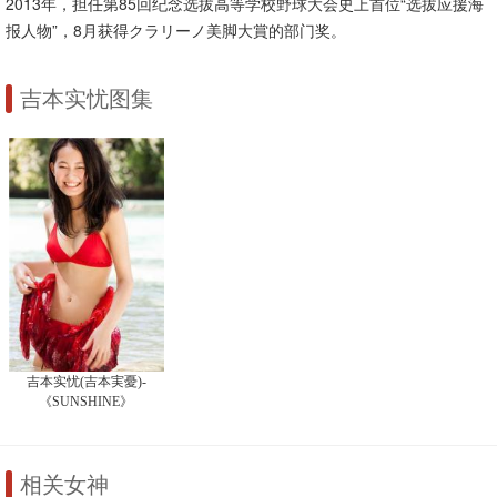
2013年，担任第85回纪念选拔高等学校野球大会史上首位“选拔应援海
报人物”，8月获得クラリーノ美脚大賞的部门奖。
吉本实忧图集
吉本实忧(吉本実憂)-
《SUNSHINE》
相关女神