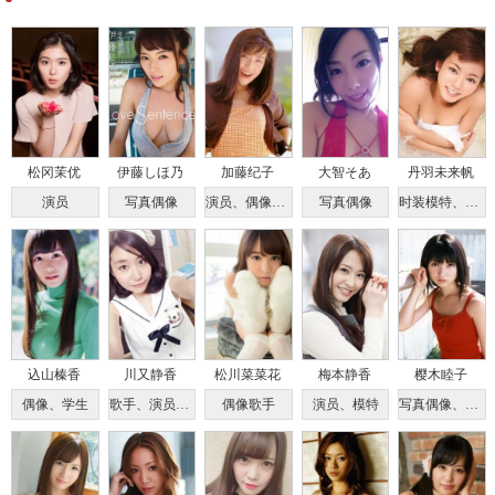
松冈茉优
伊藤しほ乃
加藤纪子
大智そあ
丹羽未来帆
演员
写真偶像
演员、偶像、歌手
写真偶像
时装模特、偶像
込山榛香
川又静香
松川菜菜花
梅本静香
樱木睦子
偶像、学生
歌手、演员、模特
偶像歌手
演员、模特
写真偶像、演员