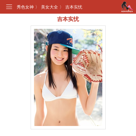
秀色女神
〉
美女大全
〉
吉本实忧
吉本实忧