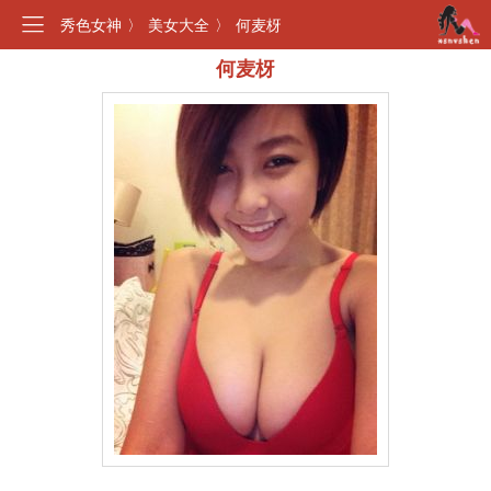
秀色女神
〉
美女大全
〉
何麦枒
何麦枒