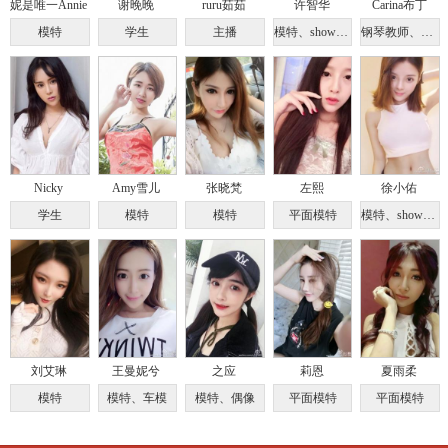
妮是唯一Annie
谢晚晚
ruru茹茹
许智华
Carina布丁
模特
学生
主播
模特、showgirl
钢琴教师、模特
Nicky
Amy雪儿
张晓梵
左熙
徐小佑
学生
模特
模特
平面模特
模特、showgirl
刘艾琳
王曼妮兮
之应
莉恩
夏雨柔
模特
模特、车模
模特、偶像
平面模特
平面模特