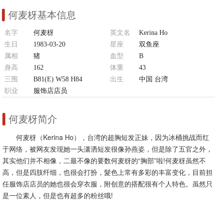
何麦枒基本信息
名字
何麦枒
英文名
Kerina Ho
生日
1983-03-20
星座
双鱼座
属相
猪
血型
B
身高
162
体重
43
三围
B81(E) W58 H84
出生
中国 台湾
职业
服饰店店员
何麦枒简介
何麦枒（Kerina Ho），台湾的超胸短发正妹，因为冰桶挑战而红
于网络，被网友发现她一头潇洒短发很像孙燕姿，但是除了五官之外，
其实他们并不相像，二最不像的要数何麦枒的“胸部”啦!何麦枒虽然不
高，但是四肢纤细，也很会打扮，髮色上常有多彩的丰富变化，目前担
任服饰店店员的她也很会穿衣服，附创意的搭配很有个人特色。虽然只
是一位素人，但是也有超多的粉丝哦!