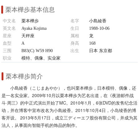
栗本樺歩基本信息
中文名
栗本樺歩
名字
小島綾香
英文名
Ayaka Kojima
生日
1988-10-06
星座
天秤座
属相
龙
血型
A
身高
168
三围
B83(C) W59 H90
出生
日本 东京都
职业
模特、偶像、实业家
栗本樺歩简介
小島綾香（こじまあやか），也叫栗本樺歩，日本模特、偶像，还
是一名实业家。2009年10月以栗本樺歩为艺名出道，在《夜游邮件战
斗·周三》的中正式演出开始了MC。2010年1月，6张DVD的发售纪念活
动，并在博客中宣布改名为小島綾香。2011年10月4日，小岛绫香的博
客开设。 2013年5月17日，成立三ディーエフ股份有限公司，并成为其
法人，从事面向智能手机的饰品的制作。