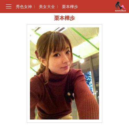
秀色女神
〉
美女大全
〉
栗本樺歩
栗本樺歩