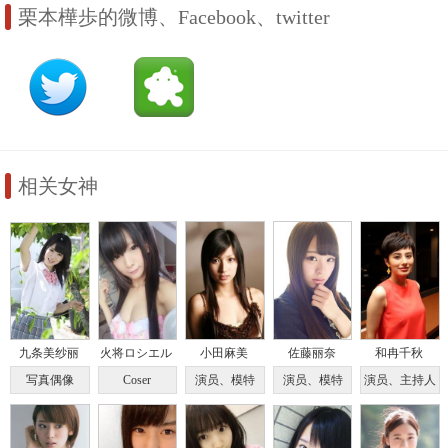
栗本樺歩的微博、Facebook、twitter
相关女神
九条美纱丽
火将ロシエル
小田麻美
佐藤丽奈
和冉千秋
写真偶像
Coser
演员、模特
演员、模特
演员、主持人