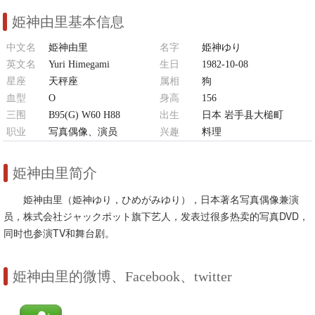
姫神由里基本信息
中文名
姫神由里
名字
姫神ゆり
英文名
Yuri Himegami
生日
1982-10-08
星座
天秤座
属相
狗
血型
O
身高
156
三围
B95(G) W60 H88
出生
日本 岩手县大槌町
职业
写真偶像、演员
兴趣
料理
姫神由里简介
姫神由里（姫神ゆり，ひめがみゆり），日本著名写真偶像兼演
员，株式会社ジャックポット旗下艺人，发表过很多热卖的写真DVD，
同时也参演TV和舞台剧。
姫神由里的微博、Facebook、twitter