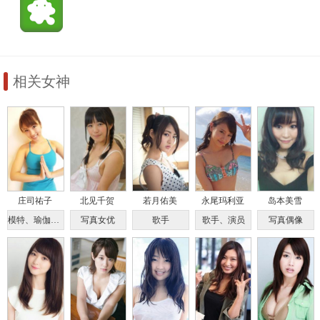
相关女神
庄司祐子
北见千贺
若月佑美
永尾玛利亚
岛本美雪
模特、瑜伽教练
写真女优
歌手
歌手、演员
写真偶像