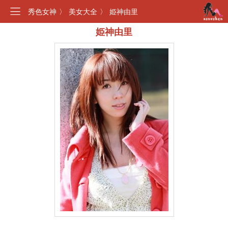
秀色女神
〉
美女大全
〉
姫神由里
姫神由里