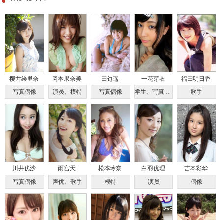
樱井绘里奈
冈本果奈美
田边遥
一花芽衣
福田明日香
写真偶像
演员、模特
写真偶像
学生、写真偶像
歌手
川井优沙
雨宫天
松本玲奈
白羽优理
吉本彩华
写真偶像
声优、歌手
模特
演员
偶像