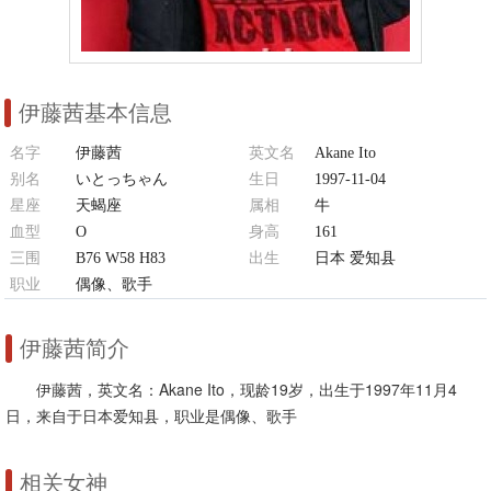
伊藤茜基本信息
名字
伊藤茜
英文名
Akane Ito
别名
いとっちゃん
生日
1997-11-04
星座
天蝎座
属相
牛
血型
O
身高
161
三围
B76 W58 H83
出生
日本 爱知县
职业
偶像、歌手
伊藤茜简介
伊藤茜，英文名：Akane Ito，现龄19岁，出生于1997年11月4
日，来自于日本爱知县，职业是偶像、歌手
相关女神