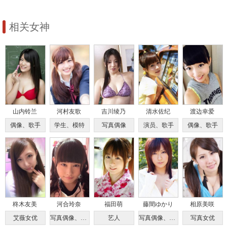
相关女神
山内铃兰
河村友歌
吉川绫乃
清水佐纪
渡边幸爱
偶像、歌手
学生、模特
写真偶像
演员、歌手
偶像、歌手
柊木友美
河合玲奈
福田萌
藤間ゆかり
相原美咲
艾薇女优
写真偶像、演员、俳优
艺人
写真偶像、艾薇女优
写真女优