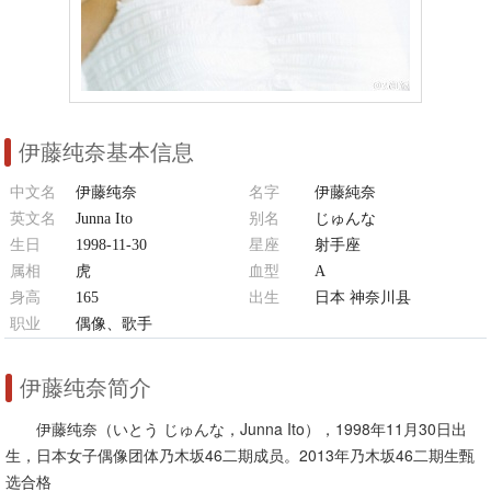
伊藤纯奈基本信息
中文名
伊藤纯奈
名字
伊藤純奈
英文名
Junna Ito
别名
じゅんな
生日
1998-11-30
星座
射手座
属相
虎
血型
A
身高
165
出生
日本 神奈川县
职业
偶像、歌手
伊藤纯奈简介
伊藤纯奈（いとう じゅんな，Junna Ito），1998年11月30日出
生，日本女子偶像团体乃木坂46二期成员。2013年乃木坂46二期生甄
选合格