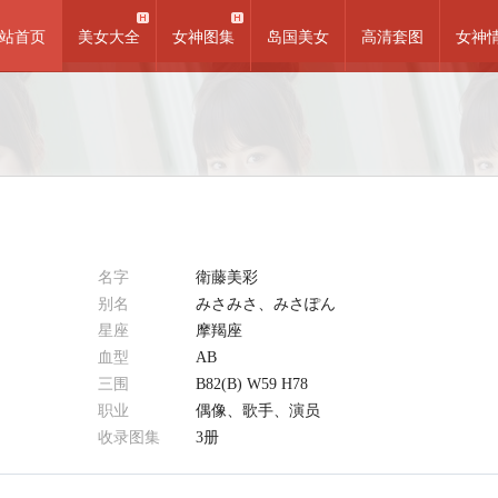
站首页
美女大全
女神图集
岛国美女
高清套图
女神
名字
衛藤美彩
别名
みさみさ、みさぽん
星座
摩羯座
血型
AB
三围
B82(B) W59 H78
职业
偶像、歌手、演员
收录图集
3册