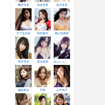
樱井玲香
寿绘里香
美凉里菜
木下亚由美
西村麻衣
横山琉璃香
荒井琴音
渡边聪美
あんにゅい豆腐
濑南真依
芹那
山中绚子