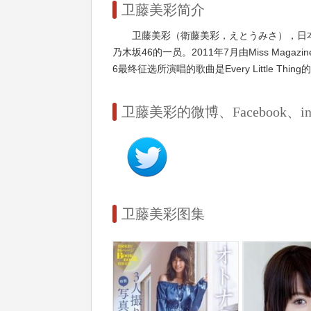
卫藤美彩简介
卫藤美彩（衛藤美彩，えとうみさ），日本的歌手、写
乃木坂46的一员。2011年7月由Miss Maga
6最终征选所演唱的歌曲是Every Little Thin
卫藤美彩的微博、Facebook、insta
卫藤美彩图集