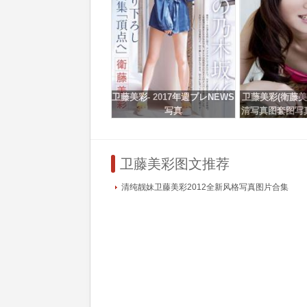
卫藤美彩- 2017年週プレNEWS
卫藤美彩(衛藤美彩)
写真
清写真图套图写真
GIR
卫藤美彩图文推荐
清纯靓妹卫藤美彩2012全新风格写真图片合集