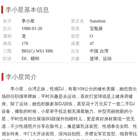
李小星基本信息
名字
李小星
英文名
Sunshine
生日
1988-01-20
星座
宝瓶座
属相
龙
血型
O
身高
170
体重
47
三围
B81(C) W61 H86
出生
中国 台湾
职业
DJ、模特
兴趣
篮球、运动
李小星简介
李小星，台湾正妹，性感DJ，有着109公分的修长美腿，她也曾出
场担任职撞举牌妹，平时兴趣是去运动，喜欢打篮球或是上健身房健
身。除了运动，她也积极参加DJ训练，甚至花十万元买了一套二手DJ
设备，播歌的时候，小星举手投足都充满着魅力。外型亮丽抢眼的小
星，平时也有担任展场SG跟接外拍模特儿，更是将好身材展现一览无
遗，不少性感照片分享在脸书上，像是爆乳泳装照、性感拳击女郎、性
感女特务、中门大开泳装照、深沟自拍照、开襟女军官造型、细肩带比