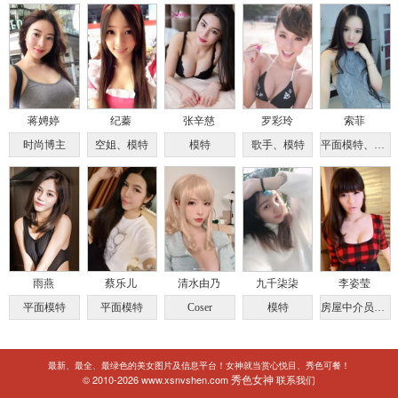
蒋娉婷
纪蓁
张辛慈
罗彩玲
索菲
时尚博主
空姐、模特
模特
歌手、模特
平面模特、舞蹈老师
雨燕
蔡乐儿
清水由乃
九千柒柒
李姿莹
平面模特
平面模特
Coser
模特
房屋中介员、模特
最新、最全、最绿色的美女图片及信息平台！女神就当赏心悦目、秀色可餐！
秀色女神
© 2010-2026 www.xsnvshen.com
联系我们