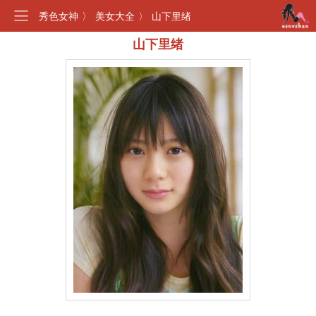
秀色女神
〉
美女大全
〉
山下里绪
山下里绪