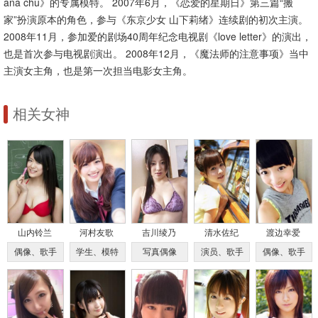
ana chu》的专属模特。 2007年6月，《恋爱的星期日》第三篇“搬
家”扮演原本的角色，参与《东京少女 山下莉绪》连续剧的初次主演。
2008年11月，参加爱的剧场40周年纪念电视剧《love letter》的演出，
也是首次参与电视剧演出。 2008年12月，《魔法师的注意事项》当中
主演女主角，也是第一次担当电影女主角。
相关女神
山内铃兰
河村友歌
吉川绫乃
清水佐纪
渡边幸爱
偶像、歌手
学生、模特
写真偶像
演员、歌手
偶像、歌手