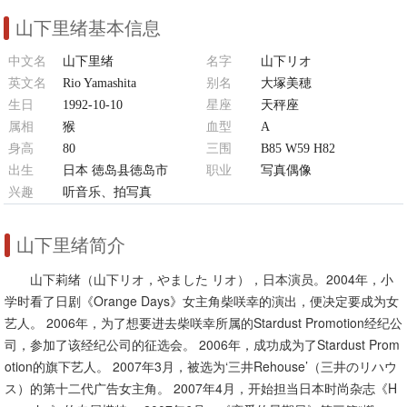
山下里绪基本信息
中文名
山下里绪
名字
山下リオ
英文名
Rio Yamashita
别名
大塚美穂
生日
1992-10-10
星座
天秤座
属相
猴
血型
A
身高
80
三围
B85 W59 H82
出生
日本 徳岛县徳岛市
职业
写真偶像
兴趣
听音乐、拍写真
山下里绪简介
山下莉绪（山下リオ，やました リオ），日本演员。2004年，小
学时看了日剧《Orange Days》女主角柴咲幸的演出，便决定要成为女
艺人。 2006年，为了想要进去柴咲幸所属的Stardust Promotion经纪公
司，参加了该经纪公司的征选会。 2006年，成功成为了Stardust Prom
otion的旗下艺人。 2007年3月，被选为‘三井Rehouse’（三井のリハウ
ス）的第十二代广告女主角。 2007年4月，开始担当日本时尚杂志《H