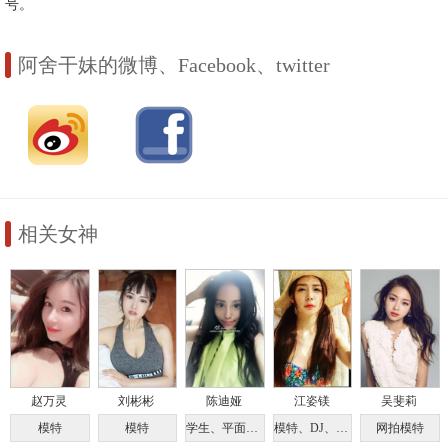
号。
阿舍干妹的微博、Facebook、twitter
相关女神
赵万灵
刘彬彬
陈迪娅
江姿镁
吴斐莉
模特
模特
学生、平面模特
模特、DJ、司仪
网拍模特