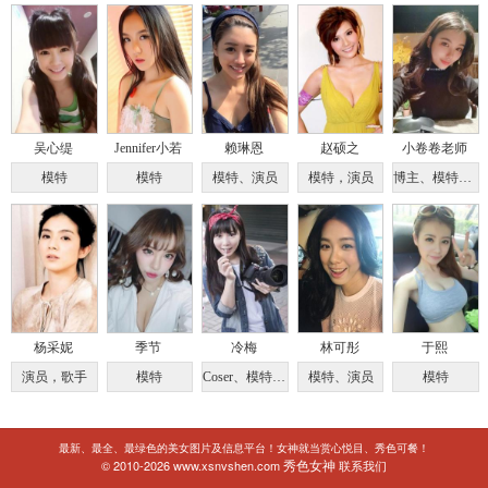
吴心缇
Jennifer小若
赖琳恩
赵硕之
小卷卷老师
模特
模特
模特、演员
模特，演员
博主、模特、健身教练
杨采妮
季节
冷梅
林可彤
于熙
演员，歌手
模特
Coser、模特、摄影师
模特、演员
模特
最新、最全、最绿色的美女图片及信息平台！女神就当赏心悦目、秀色可餐！
秀色女神
© 2010-2026 www.xsnvshen.com
联系我们