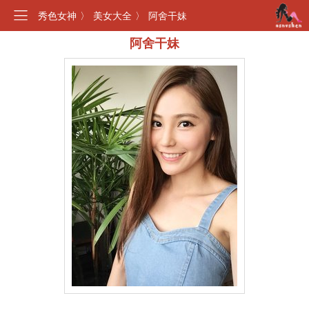
秀色女神
〉
美女大全
〉
阿舍干妹
阿舍干妹