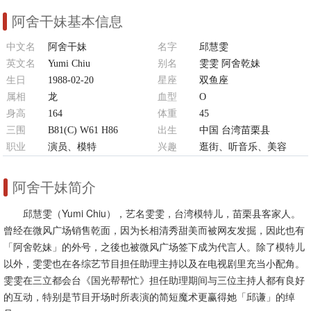
阿舍干妹基本信息
中文名
阿舍干妹
名字
邱慧雯
英文名
Yumi Chiu
别名
雯雯 阿舍乾妹
生日
1988-02-20
星座
双鱼座
属相
龙
血型
O
身高
164
体重
45
三围
B81(C) W61 H86
出生
中国 台湾苗栗县
职业
演员、模特
兴趣
逛街、听音乐、美容
阿舍干妹简介
邱慧雯（Yumi Chiu），艺名雯雯，台湾模特儿，苗栗县客家人。
曾经在微风广场销售乾面，因为长相清秀甜美而被网友发掘，因此也有
「阿舍乾妹」的外号，之後也被微风广场签下成为代言人。除了模特儿
以外，雯雯也在各综艺节目担任助理主持以及在电视剧里充当小配角。
雯雯在三立都会台《国光帮帮忙》担任助理期间与三位主持人都有良好
的互动，特别是节目开场时所表演的简短魔术更赢得她「邱谦」的绰