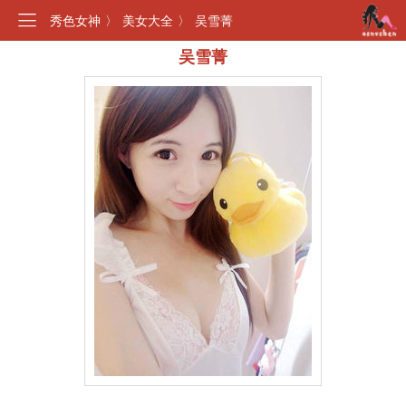
秀色女神
〉
美女大全
〉
吴雪菁
吴雪菁