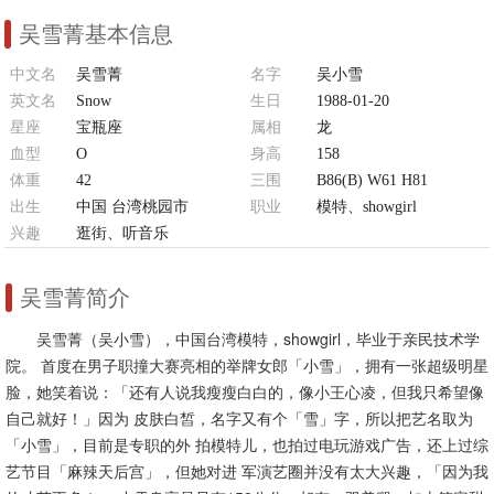
吴雪菁基本信息
中文名
吴雪菁
名字
吴小雪
英文名
Snow
生日
1988-01-20
星座
宝瓶座
属相
龙
血型
O
身高
158
体重
42
三围
B86(B) W61 H81
出生
中国 台湾桃园市
职业
模特、showgirl
兴趣
逛街、听音乐
吴雪菁简介
吴雪菁（吴小雪），中国台湾模特，showgirl，毕业于亲民技术学
院。 首度在男子职撞大赛亮相的举牌女郎「小雪」，拥有一张超级明星
脸，她笑着说：「还有人说我瘦瘦白白的，像小王心凌，但我只希望像
自己就好！」因为 皮肤白皙，名字又有个「雪」字，所以把艺名取为
「小雪」，目前是专职的外 拍模特儿，也拍过电玩游戏广告，还上过综
艺节目「麻辣天后宫」，但她对进 军演艺圈并没有太大兴趣，「因为我