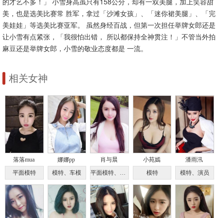
的才艺不多！」 小雪身高虽只有158公分，却有一双美腿，加上笑容甜
美，也是选美比赛常 胜军，拿过「沙滩女孩」、「迷你裙美腿」、「完
美娃娃」等选美比赛亚军。 虽然身经百战，但第一次担任举牌女郎还是
让小雪有点紧张，「我很怕出错， 所以都保持全神贯注！」不管当外拍
麻豆还是举牌女郎，小雪的敬业态度都是 一流。
相关女神
落落mua
娜娜pp
肖与晨
小苑嫣
潘雨汛
平面模特
模特、车模
平面模特、演员
模特
模特、演员