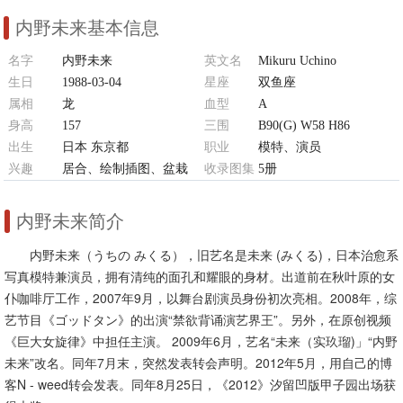
内野未来基本信息
名字
内野未来
英文名
Mikuru Uchino
生日
1988-03-04
星座
双鱼座
属相
龙
血型
A
身高
157
三围
B90(G) W58 H86
出生
日本 东京都
职业
模特、演员
兴趣
居合、绘制插图、盆栽
收录图集
5册
内野未来简介
内野未来（うちの みくる），旧艺名是未来 (みくる)，日本治愈系
写真模特兼演员，拥有清纯的面孔和耀眼的身材。出道前在秋叶原的女
仆咖啡厅工作，2007年9月，以舞台剧演员身份初次亮相。2008年，综
艺节目《ゴッドタン》的出演“禁欲背诵演艺界王”。另外，在原创视频
《巨大女旋律》中担任主演。 2009年6月，艺名“未来（实玖瑠)」“内野
未来”改名。同年7月末，突然发表转会声明。2012年5月，用自己的博
客N - weed转会发表。同年8月25日，《2012》汐留凹版甲子园出场获