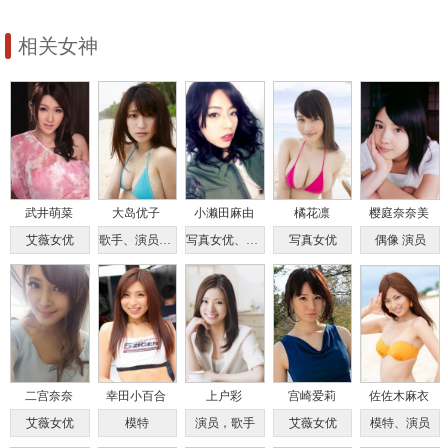
野未来
春美少女
相关女神
武井萌菜
大岛优子
小濑田麻由
橘花凛
樱庭奈奈美
艾薇女优
歌手、演员、模特、主持人
写真女优、车模、演员
写真女优
偶像 演员
二宫奈奈
幸田小百合
上户彩
宫崎爱莉
佐佐木麻衣
艾薇女优
模特
演员，歌手
艾薇女优
模特、演员