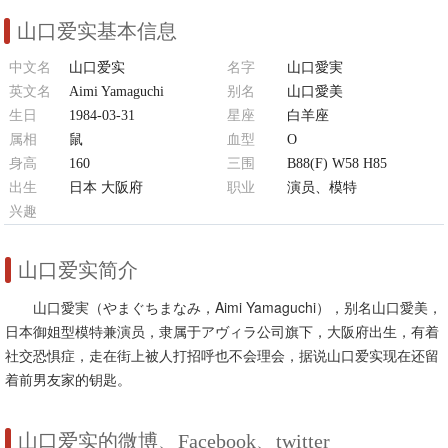
山口爱实基本信息
中文名
山口爱实
名字
山口愛実
英文名
Aimi Yamaguchi
别名
山口愛美
生日
1984-03-31
星座
白羊座
属相
鼠
血型
O
身高
160
三围
B88(F) W58 H85
出生
日本 大阪府
职业
演员、模特
兴趣
芭蕾、扫除、看电影、汉语
山口爱实简介
山口愛実（やまぐちまなみ，Aimi Yamaguchi），别名山口愛美，
日本御姐型模特兼演员，隶属于アヴィラ公司旗下，大阪府出生，有着
社交恐惧症，走在街上被人打招呼也不会理会，据说山口爱实现在还留
着前男友家的钥匙。
山口爱实的微博、Facebook、twitter