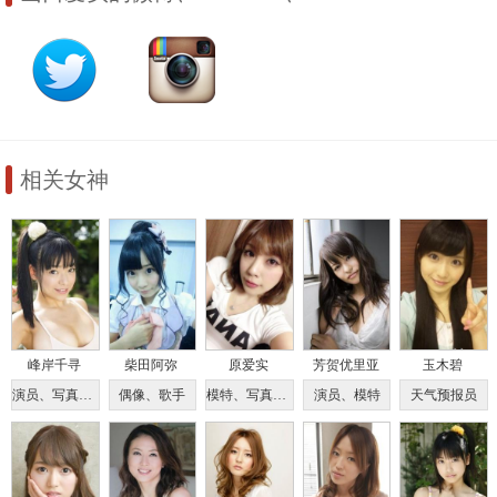
相关女神
峰岸千寻
柴田阿弥
原爱实
芳贺优里亚
玉木碧
演员、写真偶像、车模
偶像、歌手
模特、写真偶像
演员、模特
天气预报员