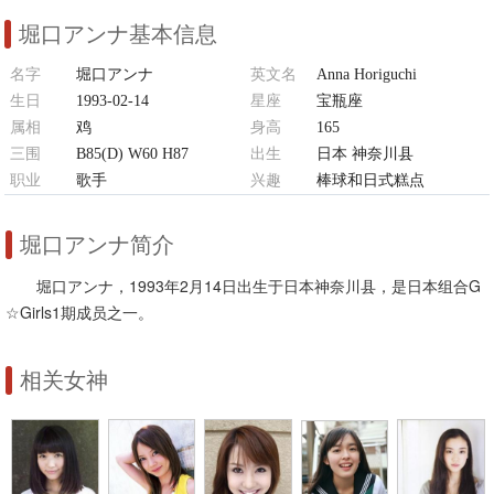
堀口アンナ基本信息
名字
堀口アンナ
英文名
Anna Horiguchi
生日
1993-02-14
星座
宝瓶座
属相
鸡
身高
165
三围
B85(D) W60 H87
出生
日本 神奈川县
职业
歌手
兴趣
棒球和日式糕点
堀口アンナ简介
堀口アンナ，1993年2月14日出生于日本神奈川县，是日本组合G
☆Girls1期成员之一。
相关女神