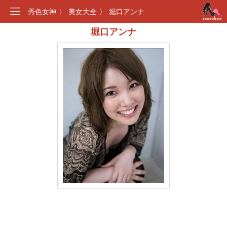
秀色女神
〉
美女大全
〉
堀口アンナ
堀口アンナ