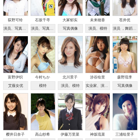
荻野可铃
石坂千寻
大冢郁实
未来穂香
苍井优
演员、写真偶像
演员、写真偶像
写真偶像
演员、模特
演员 ，舞蹈，声优演员
富野伊织
今村ちか
北川景子
涉谷绘里
森野琉李
艾薇女优
模特
演员、模特
实业家、演员、写真偶像
写真偶像
樱井日奈子
高山纱希
伊藤万里菜
神坂琉菜
三浦绘里子