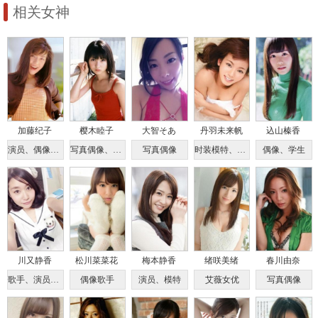
相关女神
加藤纪子
樱木睦子
大智そあ
丹羽未来帆
込山榛香
演员、偶像、歌手
写真偶像、演员
写真偶像
时装模特、偶像
偶像、学生
川又静香
松川菜菜花
梅本静香
绪咲美绪
春川由奈
歌手、演员、模特
偶像歌手
演员、模特
艾薇女优
写真偶像