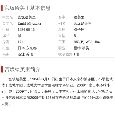
宫坂绘美里基本信息
中文名
宫坂绘美里
名字
絵美里
英文名
Emiri Miyasaka
别名
宮坂絵美里
生日
1984-06-16
星座
双子座
属相
鼠
血型
B
身高
171
三围
B85(B) W58 H84
出生
日本 东京都
职业
模特 演员
兴趣
游泳 英语
收录图集
1册
宫坂绘美里简介
宫坂绘美里，1984年6月16日出生于日本东京都涉谷区，小学校就
读于成城学园，成城大学法学部法律学科毕业。2009年度日本环球小
姐。曾于2009年5月15日，获得了日本首相麻生太郎的接见，宫坂绘美
里将代表日本参加2009年8月23日在巴哈马群岛举行的09环球小姐选美
大赛。