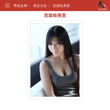
秀色女神
〉
美女大全
〉
宫坂绘美里
宫坂绘美里