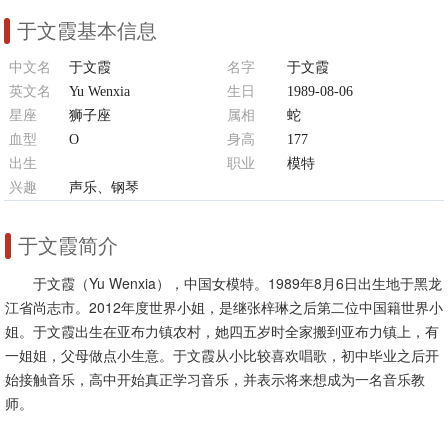
于文霞基本信息
中文名
于文霞
名字
于文霞
英文名
Yu Wenxia
生日
1989-08-06
星座
狮子座
属相
蛇
血型
O
身高
177
出生
职业
模特
中国 黑龙江省尚志市亚布力镇
兴趣
声乐、钢琴
于文霞简介
于文霞（Yu Wenxia），中国女模特。1989年8月6日出生地于黑龙
江省尚志市。2012年度世界小姐，是继张梓琳之后第二位中国籍世界小
姐。于文霞出生在亚布力镇农村，她四五岁时全家搬到亚布力镇上，有
一姐姐，父母做点小生意。于文霞从小比较喜欢唱歌，初中毕业之后开
始接触音乐，高中开始真正学习音乐，并表示将来想成为一名音乐教
师。