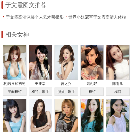
于文霞图文推荐
于文霞高清泳装个人艺术照摄影
世界小姐冠军于文霞高清人体模
图片
特摄影照片
相关女神
君j若只如初见
王迎莘
曾之乔
萧彤妤
陈雨凡
平面模特
模特、歌手
演员、歌手
模特
模特