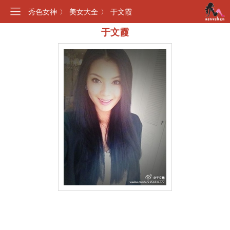
秀色女神
〉
美女大全
〉
于文霞
于文霞