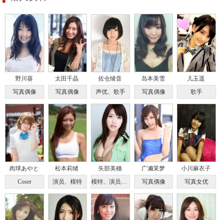
野川葵
太田千晶
佐仓绫音
岛本美雪
儿玉遥
写真偶像
写真偶像
声优、歌手
写真偶像
歌手
肉球あやと
松本莉绪
矢部美穗
广濑茉梦
小川麻衣子
Coser
演员、模特
模特、演员、实业家
写真偶像
写真女优