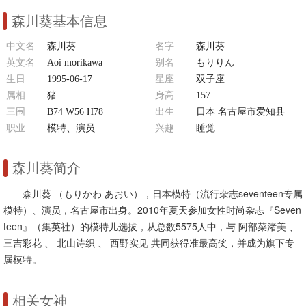
森川葵基本信息
中文名
森川葵
名字
森川葵
英文名
Aoi morikawa
别名
もりりん
生日
1995-06-17
星座
双子座
属相
猪
身高
157
三围
B74 W56 H78
出生
日本 名古屋市爱知县
职业
模特、演员
兴趣
睡觉
森川葵简介
森川葵 （もりかわ あおい），日本模特（流行杂志seventeen专属
模特）、演员，名古屋市出身。2010年夏天参加女性时尚杂志『Seven
teen』（集英社）的模特儿选拔，从总数5575人中，与 阿部菜渚美 、
三吉彩花 、 北山诗织 、 西野实见 共同获得准最高奖，并成为旗下专
属模特。
相关女神