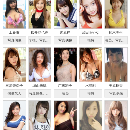
工藤唯
松井沙也香
冢原梓
武田あやな
铃木美生
写真偶像
车模、写真女优
写真偶像
模特
演员、写真偶像
三浦奈保子
城山未帆
广末凉子
水泽彩
美原桃香
偶像艺人
写真偶像、演员
演员
模特
写真偶像