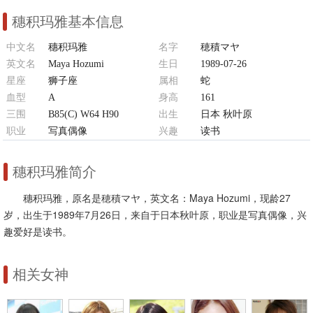
穗积玛雅基本信息
中文名
穗积玛雅
名字
穂積マヤ
英文名
Maya Hozumi
生日
1989-07-26
星座
狮子座
属相
蛇
血型
A
身高
161
三围
B85(C) W64 H90
出生
日本 秋叶原
职业
写真偶像
兴趣
读书
穗积玛雅简介
穗积玛雅，原名是穂積マヤ，英文名：Maya Hozumi，现龄27
岁，出生于1989年7月26日，来自于日本秋叶原，职业是写真偶像，兴
趣爱好是读书。
相关女神