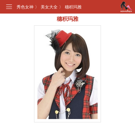
秀色女神
〉
美女大全
〉
穗积玛雅
穗积玛雅